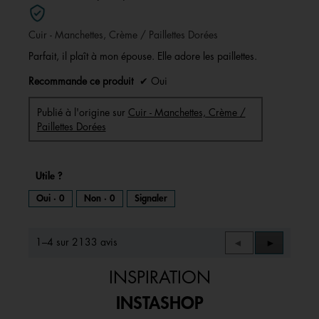
sur
5
Cuir - Manchettes, Crème / Paillettes Dorées
étoiles.
Parfait, il plaît à mon épouse. Elle adore les paillettes.
Recommande ce produit
✔
Oui
Publié à l'origine sur
Cuir - Manchettes, Crème /
Paillettes Dorées
Utile ?
Oui ·
0
Non ·
0
Signaler
1–4 sur 2133 avis
Précédent
◄
Suivant
►
Reviews
Reviews
INSPIRATION
INSTASHOP