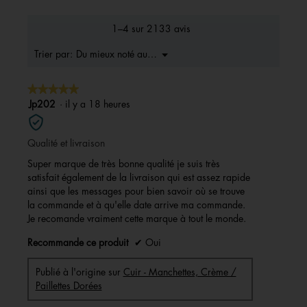
de
la
1–4 sur 2133 avis
note
moyenne
Menu
Du mieux noté au moins bons
Trier par:
▼
est
4.7
★★★★★
★★★★★
sur
5.
5
Jp202
·
il y a 18 heures
sur
5
Qualité et livraison
étoiles.
Super marque de très bonne qualité je suis très
satisfait également de la livraison qui est assez rapide
ainsi que les messages pour bien savoir où se trouve
la commande et à qu'elle date arrive ma commande.
Je recomande vraiment cette marque à tout le monde.
Recommande ce produit
✔
Oui
Publié à l'origine sur
Cuir - Manchettes, Crème /
Paillettes Dorées