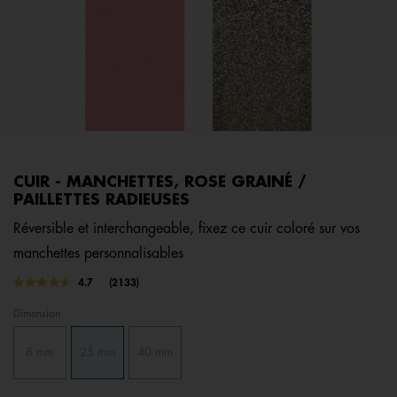
CUIR - MANCHETTES, ROSE GRAINÉ /
PAILLETTES RADIEUSES
Réversible et interchangeable, fixez ce cuir coloré sur vos
manchettes personnalisables
4,2 out of 5 Customer Rating
4.7
(2133)
Lire
2133
Dimension
avis.
Lien
sur
8 mm
25 mm
40 mm
la
même
page.