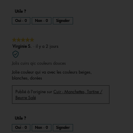
Utile ?
Oui ·
0
Non ·
0
Signaler
★★★★★
★★★★★
5
Virginie S.
·
il y a 2 jours
sur
5
Jolis cuirs qic couleurs douces
étoiles.
Jolie couleur qui va avec les couleurs beiges,
blanches, dorées
Publié à l'origine sur
Cuir - Manchettes, Tartine /
Beurre Salé
Utile ?
Oui ·
0
Non ·
0
Signaler