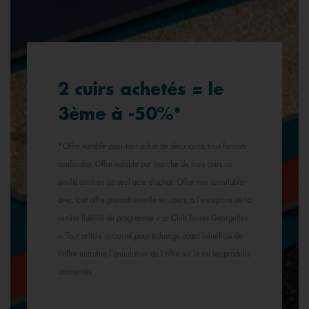
2 cuirs achetés = le
3ème à -50%*
*Offre valable pour tout achat de deux cuirs, tous formats
confondus. Offre valable par tranche de trois cuirs ou
similis cuirs en un seul acte d’achat. Offre non cumulable
avec tout offre promotionnelle en cours, à l’exception de la
remise fidélité du programme « Le Club Toutes Georgettes
». Tout article retourné pour échange ayant bénéficié de
l’offre entraîne l’annulation de l’offre sur le ou les produits
concernés.