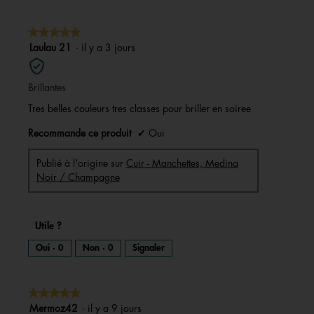
★★★★★
★★★★★
5
Laulau 21
·
il y a 3 jours
sur
5
Brillantes
étoiles.
Tres belles couleurs tres classes pour briller en soiree
Recommande ce produit
✔
Oui
Publié à l'origine sur
Cuir - Manchettes, Medina
Noir / Champagne
Utile ?
Oui ·
0
Non ·
0
Signaler
★★★★★
★★★★★
5
Mermoz42
·
il y a 9 jours