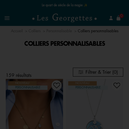
Le quart de siècle de la magie ✨
mer
0
Recherchez un bijou
Menu
Accueil
Colliers
Personnalisable
Colliers personnalisables
COLLIERS PERSONNALISABLES
Filtrer & Trier (0)
159 résultats
NOUVEAU
NOUVEAU
PERSONNALISABLE
PERSONNALISABLE