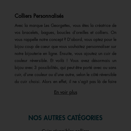
Colliers Personnalisés
Avec la marque Les Georgettes, vous êtes la créatrice de
vos bracelets, bagues, boucles d’oreilles et colliers. On
vous rappelle notre concept ? D’abord, vous optez pour le
bijou coup de cœur que vous souhaitez personnaliser sur
notre bijouterie en ligne. Ensuite, vous ajoutez un cuir de
couleur réversible. Et voilà ! Vous avez désormais un
bijou avec 3 possibilités, qui peut être porté avec ou sans
cuir, d’une couleur ou d’une autre, selon le côté réversible
du cuir choisi. Alors en effet, il ne s’agit pas là de faire
graver son prénom sur le pendentif d’un collier ou d’avoir
En voir plus
un collier prénom personnalisé avec des pierres de
naissance. Notre personnalisation, chez Les Georgettes,
est unique en son genre ! Fabriqués en France, tous nos
bijoux femme peuvent ainsi être personnalisés avec des
NOS AUTRES CATÉGORIES
cuirs colorés. Le collier est votre bijou préféré ? Alors
vous êtes au bon endroit ! Sur notre site, un large choix