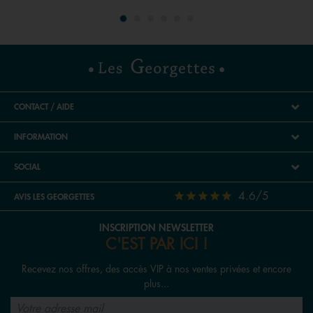
soigneusement chez elle) abritent toutes des bijoux
personnalisés de différentes façons, dont bien
évidemment, une multitude de colliers personnalisés : le
collier prénom (grand classique) ou la chaîne en or,
plaqué or ou en argent, le collier cœur ou le pendentif en
forme de cœur divisé en deux, comme symbole d’amour
CONTACT / AIDE
ou d’amitié. Chaque femme conserve notamment la
fameuse pierre précieuse en pendentif représentant la
INFORMATION
pierre de naissance, ou la gourmette en or blanc, or
jaune, or rose, plaqué or ou argent offerte en tout premier
SOCIAL
cadeau. Enfin, on a évidemment tous enfilé de petites
4.6/5
AVIS LES GEORGETTES
perles les unes après les autres pour un collier de perles
personnalisé (au résultat plus ou moins réussi). Et la
INSCRIPTION NEWSLETTER
personnalisation façon Les Georgettes dans tout ça ? En
C'EST PAR ICI !
ajoutant un cuir réversible au pendentif de votre choix,
vous obtenez de beaux colliers personnalisés, pour vous
Recevez nos offres, des accès VIP à nos ventes privées et encore
plus...
et pour vos proches. A réinventer à l’infini (grâce à notre
sélection de nouveautés que nous vous concoctons pour