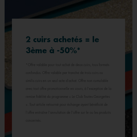
2 cuirs achetés = le
3ème à -50%*
*Offre valable pour tout achat de deux cuirs, tous formats
confondus. Offre valable par tranche de trois cuirs ou
similis cuirs en un seul acte d’achat. Offre non cumulable
avec tout offre promotionnelle en cours, à l’exception de la
remise fidélité du programme « Le Club Toutes Georgettes
». Tout article retourné pour échange ayant bénéficié de
l’offre entraîne l’annulation de l’offre sur le ou les produits
concernés.