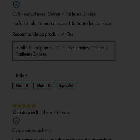
sur
5
Cuir - Manchettes, Crème / Paillettes Dorées
étoiles.
Parfait, il plaît à mon épouse. Elle adore les paillettes.
Recommande ce produit
✔
Oui
Publié à l'origine sur
Cuir - Manchettes, Crème /
Paillettes Dorées
Utile ?
Oui ·
0
Non ·
0
Signaler
★★★★★
★★★★★
5
Christine M-R
·
il y a 13 jours
sur
5
Cuir pour manchette
étoiles.
Cuir rouge et noir : un joli classique qui s’accorde à