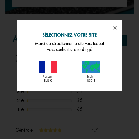
SÉLECTIONNEZ VOTRE SITE
AVIS
Donnez votre avis
.
Merci de sélectionner le site vers lequel
Cette
vous souhaitez être dirigé
action
Lire les avis sur cet article
entraîne
Sélectionnez une ligne ci-dessous pour filtrer les avis.
l'ouvertu
d'une
1726 avis avec 5 étoiles.
Sélectionnez pour filtrer les 
étoiles
1726
5
★
boîte
Français
English
de
EUR €
USD $
235 avis avec 4 étoiles.
Sélectionnez pour filtrer les a
étoiles
235
4
★
dialogue
71 avis avec 3 étoiles.
Sélectionnez pour filtrer les av
étoiles
71
3
★
35 avis avec 2 étoiles.
Sélectionnez pour filtrer les av
étoiles
35
2
★
65 avis avec 1 étoile.
Sélectionnez pour filtrer les av
étoiles
65
1
★
Générale,
★★★★★
★★★★★
Générale
4.7
La
valeur