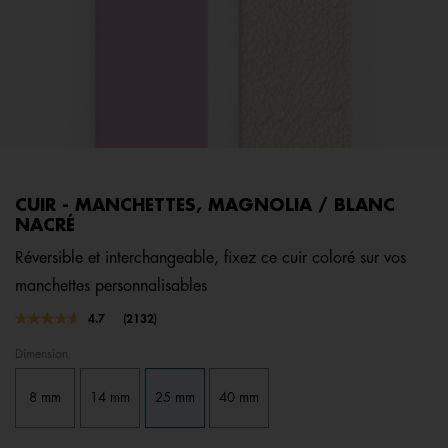
CUIR - MANCHETTES, MAGNOLIA / BLANC
NACRÉ
Réversible et interchangeable, fixez ce cuir coloré sur vos
manchettes personnalisables
3,1 out of 5 Customer Rating
4.7
(2132)
Lire
2132
Dimension
avis.
Lien
sur
8 mm
14 mm
25 mm
40 mm
la
même
page.