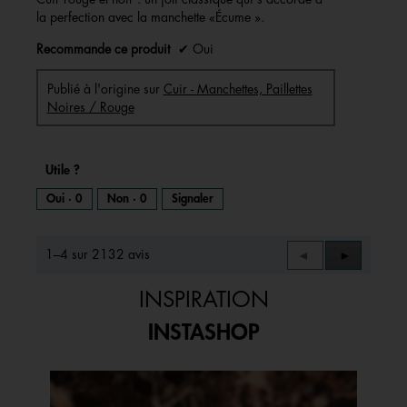
la perfection avec la manchette «Écume ».
Recommande ce produit
✔
Oui
Publié à l'origine sur
Cuir - Manchettes, Paillettes
Noires / Rouge
Utile ?
Oui ·
0
Non ·
0
Signaler
1–4 sur 2132 avis
Précédent
◄
Suivant
►
Reviews
Reviews
INSPIRATION
INSTASHOP
Media Carousel
Carousel with product photos. Use the previous and next buttons to 