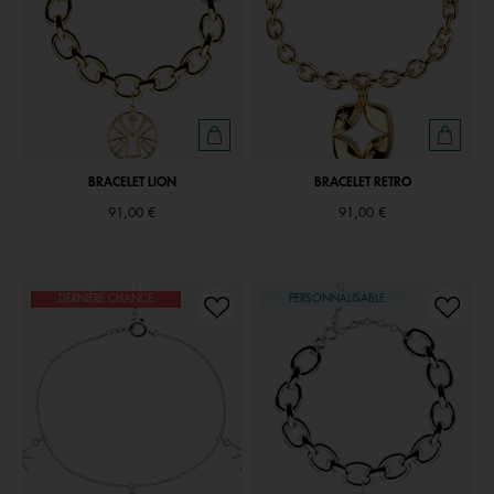
BRACELET LION
BRACELET RETRO
91,00 €
91,00 €
DERNIÈRE CHANCE
PERSONNALISABLE