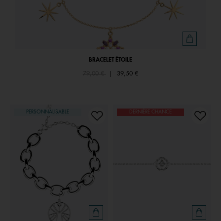
BRACELET ÉTOILE
Price reduced from
to
79,00 €
|
39,50 €
PERSONNALISABLE
DERNIÈRE CHANCE