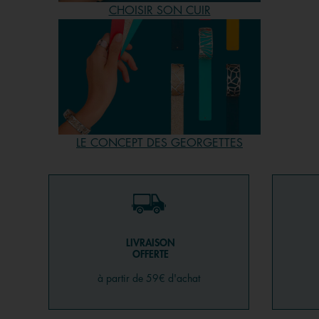
nos iconiques comme Girafe (au top de nos meilleures
CHOISIR SON CUIR
ventes), tous les modèles peuvent s’associer à d’autres. En
bref, notre site vous offre aujourd’hui un choix infini pour
(vous) faire plaisir. Allez jeter un œil et profitez de la
livraison gratuite pour plus de 59€ d’achat. Vous pourrez
suivre votre commande depuis votre compte client en
ligne. Alors venez vite trouver vos perles rares parmi les
bijoux Les Georgettes !
LE CONCEPT DES GEORGETTES
LIVRAISON
OFFERTE
à partir de 59€ d'achat