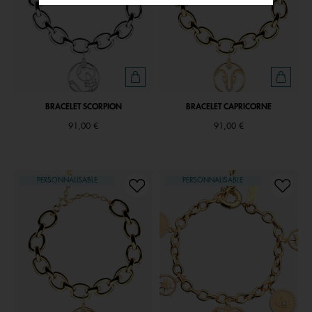
BRACELET SCORPION
BRACELET CAPRICORNE
91,00 €
91,00 €
PERSONNALISABLE
PERSONNALISABLE