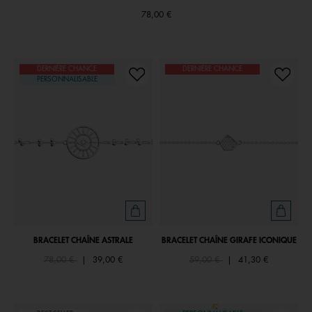
78,00 €
DERNIÈRE CHANCE
DERNIÈRE CHANCE
PERSONNALISABLE
BRACELET CHAÎNE ASTRALE
BRACELET CHAÎNE GIRAFE ICONIQUE
Price reduced from
to
Price reduced from
to
78,00 €
|
39,00 €
59,00 €
|
41,30 €