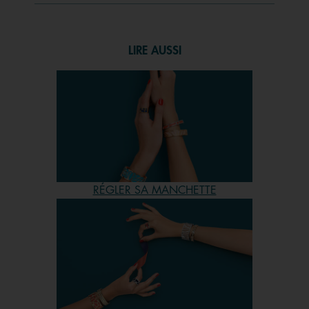
d’assortir un bracelet et un collier avec une bague ou
encore une paire de boucles d’oreilles. Parmi les pierres
fines considérées comme pierres naturelles et semi-
LIRE AUSSI
précieuses, on en retrouve plusieurs : la pierre
labradorite, la jaspe, l'agate, le grenat, l’onyx, la
turquoise, l’aventurine, l’amazonite, la cornaline, la
malachite, la pierre œil de tigre, le lapis-lazuli, la
rhodonite, la pierre de lune, etc. Chez Les Georgettes,
vous retrouverez aussi des bijoux avec des pierres en
oxyde de zirconium. Ces pierres ne sont pas naturelles
mais elles brillent tout autant et permettent un prix bien
RÉGLER SA MANCHETTE
plus accessible. Nos bijoux de la ligne Arbre de Vie
s’ornent par exemple de ce type de pierres et peuvent être
personnalisés avec un cuir. Vous pourrez ainsi changer
de couleur et de style tous les jours si vous le souhaitez. Et
pourquoi ne pas tenter un mix & match ? Variez donc les
envies en mêlant par exemple un bijou orné d’une pierre
naturelle avec un autre d’une ligne différente. Du côté de