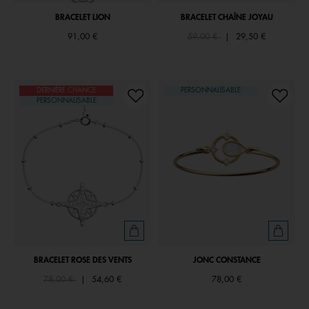
BRACELET LION
BRACELET CHAÎNE JOYAU
Price reduced from
to
91,00 €
59,00 €
|
29,50 €
DERNIÈRE CHANCE
PERSONNALISABLE
PERSONNALISABLE
BRACELET ROSE DES VENTS
JONC CONSTANCE
Price reduced from
to
78,00 €
|
54,60 €
78,00 €