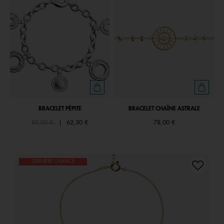
BRACELET PÉPITE
BRACELET CHAÎNE ASTRALE
Price reduced from
to
89,00 €
|
62,30 €
78,00 €
DERNIÈRE CHANCE