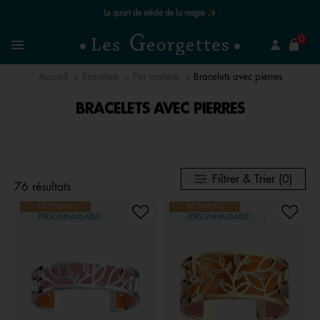
Le quart de siècle de la magie ✨
mer
0
Recherchez un bijou
Menu
Accueil
Bracelets
Par matière
Bracelets avec pierres
BRACELETS AVEC PIERRES
Filtrer & Trier (0)
76 résultats
NOUVEAU
NOUVEAU
PERSONNALISABLE
PERSONNALISABLE