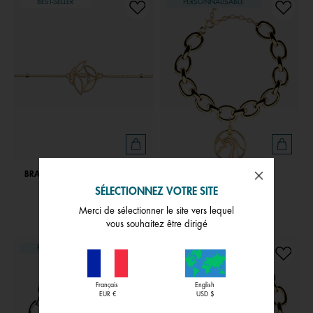
BEST-SELLER
PERSONNALISABLE
BRACELET CHAÎNE ARBRE DE VIE
BRACELET VERSEAU
SÉLECTIONNEZ VOTRE SITE
59,00 €
91,00 €
Merci de sélectionner le site vers lequel
vous souhaitez être dirigé
PERSONNALISABLE
PERSONNALISABLE
Français
English
EUR €
USD $