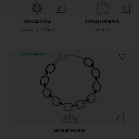
BRACELET ÉTOILE
BRACELET GÉMEAUX
Price reduced from
to
79,00 €
|
39,50 €
91,00 €
PERSONNALISABLE
BRACELET TAUREAU