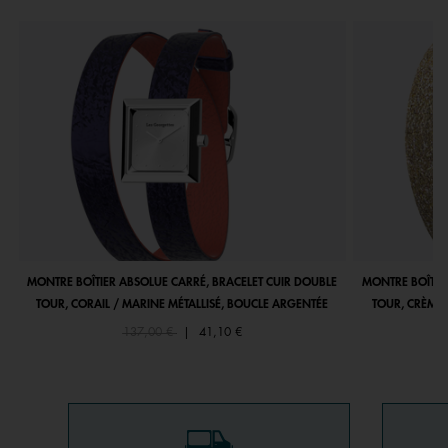
MONTRE BOÎTIER ABSOLUE CARRÉ, BRACELET CUIR DOUBLE
MONTRE BOÎTIE
TOUR, CORAIL / MARINE MÉTALLISÉ, BOUCLE ARGENTÉE
TOUR, CRÈME 
Price reduced from
to
137,00 €
|
41,10 €