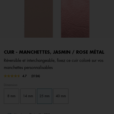
CUIR - MANCHETTES, JASMIN / ROSE MÉTAL
Réversible et interchangeable, fixez ce cuir coloré sur vos
manchettes personnalisables
3,7 out of 5 Customer Rating
4.7
(2126)
Lire
2126
Dimension
avis.
Lien
sur
8 mm
14 mm
25 mm
40 mm
la
même
page.