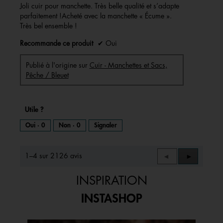
Joli cuir pour manchette. Très belle qualité et s’adapte
parfaitement !Acheté avec la manchette « Écume ».
Très bel ensemble !
Recommande ce produit
✔
Oui
Publié à l'origine sur
Cuir - Manchettes et Sacs,
Pêche / Bleuet
Utile ?
Oui ·
0
Non ·
0
Signaler
1–4 sur 2126 avis
Précédent
◄
Suivant
►
Reviews
Reviews
INSPIRATION
INSTASHOP
Media Carousel
Carousel with product photos. Use the previous and next buttons to 