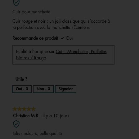
5
Cuir pour manchette
étoiles.
Cuir rouge et noir : un joli classique qui s’accorde à
la perfection avec la manchette «Écume ».
Recommande ce produit
✔
Oui
Publié à l'origine sur
Cuir - Manchettes, Paillettes
Noires / Rouge
Utile ?
Oui ·
0
Non ·
0
Signaler
★★★★★
★★★★★
5
Christine M-R
·
il y a 10 jours
sur
5
Jolis couleurs, belle qualité
étoiles.