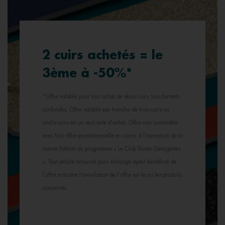
2 cuirs achetés = le
3ème à -50%*
*Offre valable pour tout achat de deux cuirs, tous formats
confondus. Offre valable par tranche de trois cuirs ou
similis cuirs en un seul acte d’achat. Offre non cumulable
avec tout offre promotionnelle en cours, à l’exception de la
remise fidélité du programme « Le Club Toutes Georgettes
». Tout article retourné pour échange ayant bénéficié de
l’offre entraîne l’annulation de l’offre sur le ou les produits
concernés.