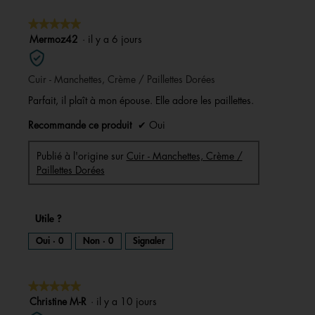
★★★★★
★★★★★
5
Mermoz42
·
il y a 6 jours
sur
5
Cuir - Manchettes, Crème / Paillettes Dorées
étoiles.
Parfait, il plaît à mon épouse. Elle adore les paillettes.
Recommande ce produit
✔
Oui
Publié à l'origine sur
Cuir - Manchettes, Crème /
Paillettes Dorées
Utile ?
Oui ·
0
Non ·
0
Signaler
★★★★★
★★★★★
5
Christine M-R
·
il y a 10 jours
sur