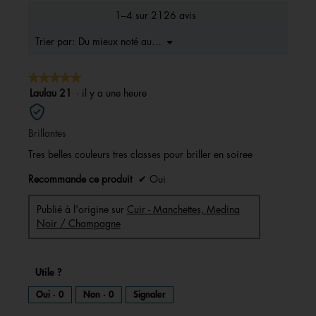
la
1–4 sur 2126 avis
note
moyenne
Menu
Du mieux noté au moins bons
Trier par:
▼
est
4.7
★★★★★
★★★★★
sur
5.
5
Laulau 21
·
il y a une heure
sur
5
Brillantes
étoiles.
Tres belles couleurs tres classes pour briller en soiree
Recommande ce produit
✔
Oui
Publié à l'origine sur
Cuir - Manchettes, Medina
Noir / Champagne
Utile ?
Oui ·
0
Non ·
0
Signaler