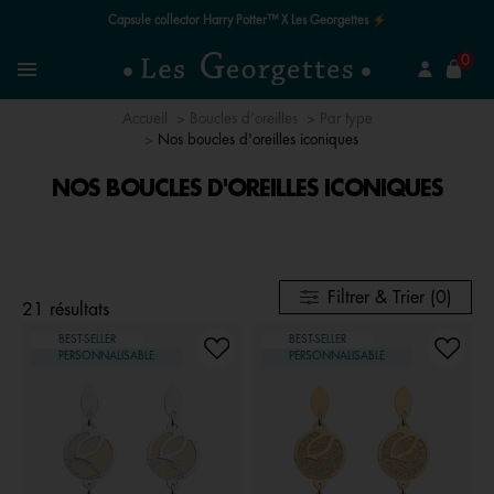
Capsule collector Harry Potter™ X Les Georgettes ⚡
mer
0
Recherchez un bijou
Menu
Accueil
Boucles d’oreilles
Par type
Nos boucles d'oreilles iconiques
NOS BOUCLES D'OREILLES ICONIQUES
Filtrer & Trier (0)
21 résultats
BEST-SELLER
BEST-SELLER
PERSONNALISABLE
PERSONNALISABLE