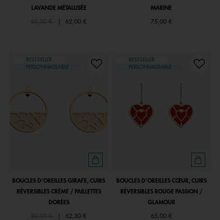
LAVANDE MÉTALLISÉE
MARINE
Price reduced from
to
65,00 €
|
62,00 €
75,00 €
BEST-SELLER
BEST-SELLER
PERSONNALISABLE
PERSONNALISABLE
BOUCLES D'OREILLES GIRAFE, CUIRS
BOUCLES D'OREILLES CŒUR, CUIRS
RÉVERSIBLES CRÈME / PAILLETTES
RÉVERSIBLES ROUGE PASSION /
DORÉES
GLAMOUR
Price reduced from
to
89,00 €
|
62,30 €
65,00 €