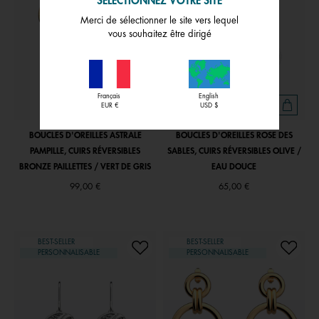
SÉLECTIONNEZ VOTRE SITE
Merci de sélectionner le site vers lequel
vous souhaitez être dirigé
Français
English
EUR €
USD $
BOUCLES D'OREILLES ASTRALE
BOUCLES D'OREILLES ROSE DES
PAMPILLE, CUIRS RÉVERSIBLES
SABLES, CUIRS RÉVERSIBLES OLIVE /
BRONZE PAILLETTES / VERT DE GRIS
EAU DOUCE
99,00 €
65,00 €
BEST-SELLER
BEST-SELLER
PERSONNALISABLE
PERSONNALISABLE