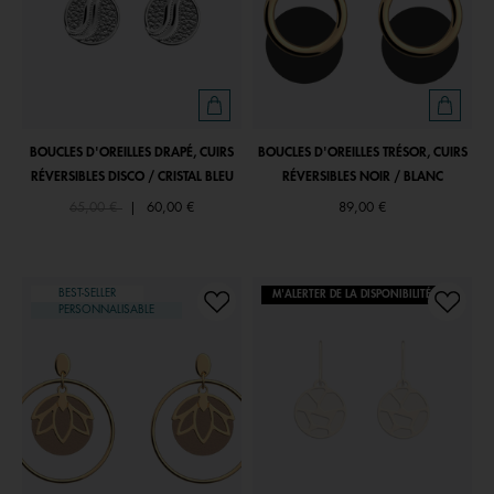
BOUCLES D'OREILLES DRAPÉ, CUIRS
BOUCLES D'OREILLES TRÉSOR, CUIRS
RÉVERSIBLES DISCO / CRISTAL BLEU
RÉVERSIBLES NOIR / BLANC
Price reduced from
to
65,00 €
|
60,00 €
89,00 €
BEST-SELLER
M'ALERTER DE LA DISPONIBILITÉ
PERSONNALISABLE