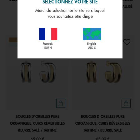
SÉLECTIONNEZ VOTRE SITE
VERT ANTIQUE / ÉGÉE
AQUATIC / AQUAMARINE MÉTALLISÉ
Merci de sélectionner le site vers lequel
99,00 €
99,00 €
vous souhaitez être dirigé
NOUVEAU
NOUVEAU
Français
English
PERSONNALISABLE
PERSONNALISABLE
EUR €
USD $
BOUCLES D'OREILLES PURE
BOUCLES D'OREILLES PURE
ORGANIQUE, CUIRS RÉVERSIBLES
ORGANIQUE, CUIRS RÉVERSIBLES
BEURRE SALÉ / TARTINE
TARTINE / BEURRE SALÉ
65,00 €
65,00 €