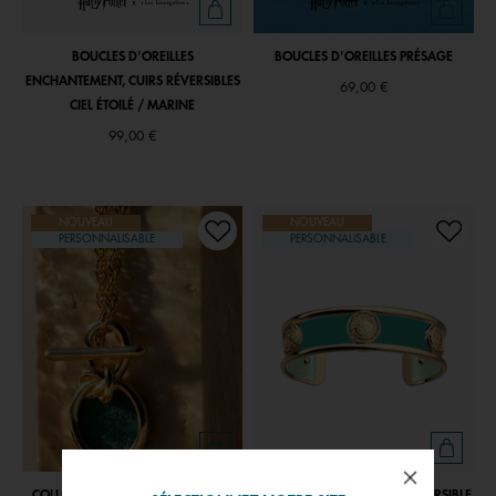
BOUCLES D'OREILLES
BOUCLES D'OREILLES PRÉSAGE
ENCHANTEMENT, CUIRS RÉVERSIBLES
69,00 €
CIEL ÉTOILÉ / MARINE
99,00 €
NOUVEAU
NOUVEAU
PERSONNALISABLE
PERSONNALISABLE
COLLIER ARIANE, CUIR RÉVERSIBLE
MANCHETTE PÉPITE, CUIR RÉVERSIBLE