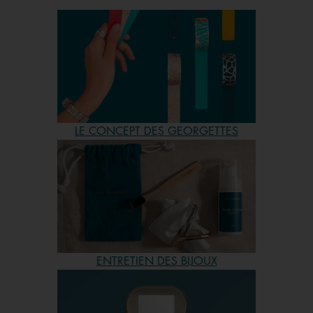
précieuses ? Allez voir du côté de nos bijoux sertis avec
de l’oxyde de zirconium. Effet brillance garanti ! Pour
vous orienter vers des bijoux à des prix encore plus
accessibles, allez voir notre collection de bijoux délicats
et fins, pensée pour que chaque bracelet jonc puisse
s’accorder avec une petite paire de créoles ou qu’une
bague dorée s’associe à la perfection avec une bague
argentée. Personnalisables à l’infini, nos bijoux portent les
LE CONCEPT DES GEORGETTES
couleurs de votre choix et se renouvellent à chaque
saison, où de nombreuses nouveautés parmi toutes nos
catégories de bijoux voient le jour. Il ne vous reste plus
qu’à choisir vos bijoux Les Georgettes sur notre site ou
bien directement dans une boutique près de chez vous !
ENTRETIEN DES BIJOUX