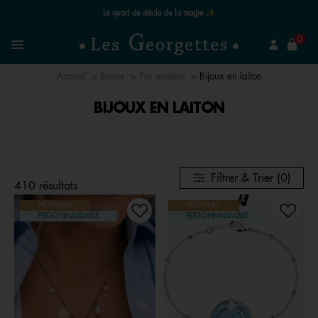
Le quart de siècle de la magie ✨
mer
0
Recherchez un bijou
Menu
Accueil
Bijoux
Par matière
Bijoux en laiton
BIJOUX EN LAITON
Filtrer & Trier (0)
410 résultats
NOUVEAU
NOUVEAU
PERSONNALISABLE
PERSONNALISABLE