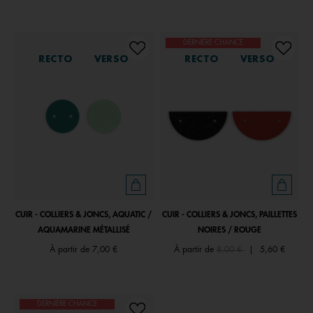
DERNIÈRE CHANCE
RECTO
VERSO
RECTO
VERSO
CUIR - COLLIERS & JONCS, AQUATIC /
CUIR - COLLIERS & JONCS, PAILLETTES
AQUAMARINE MÉTALLISÉ
NOIRES / ROUGE
Price reduced from
to
À partir de
7,00 €
À partir de
8,00 €
|
5,60 €
DERNIÈRE CHANCE