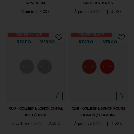
ROSE MÉTAL
PAILLETTES DORÉES
Price reduced from
to
À partir de
7,00 €
À partir de
8,00 €
|
4,00 €
DERNIÈRE CHANCE
DERNIÈRE CHANCE
RECTO
VERSO
RECTO
VERSO
CUIR - COLLIERS & JONCS, CRISTAL
CUIR - COLLIERS & JONCS, ROUGE
BLEU / DISCO
PASSION / GLAMOUR
Price reduced from
to
Price reduced from
to
À partir de
7,00 €
|
3,50 €
À partir de
8,00 €
|
4,00 €