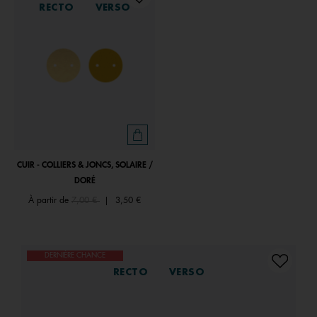
RECTO
VERSO
CUIR - COLLIERS & JONCS, SOLAIRE /
DORÉ
Price reduced from
to
À partir de
7,00 €
|
3,50 €
DERNIÈRE CHANCE
RECTO
VERSO