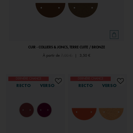
CUIR - COLLIERS & JONCS, TERRE CUITE / BRONZE
Price reduced from
to
À partir de
7,00 €
|
3,50 €
DERNIÈRE CHANCE
DERNIÈRE CHANCE
RECTO
VERSO
RECTO
VERSO