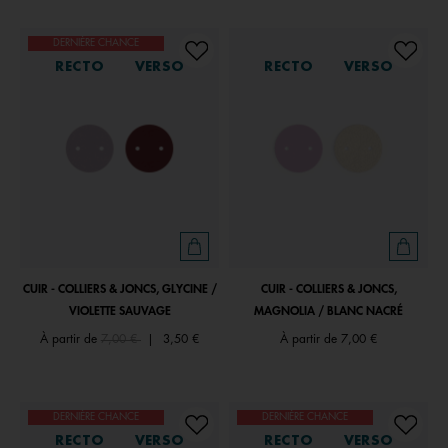
DERNIÈRE CHANCE
RECTO
VERSO
RECTO
VERSO
CUIR - COLLIERS & JONCS, GLYCINE /
CUIR - COLLIERS & JONCS,
VIOLETTE SAUVAGE
MAGNOLIA / BLANC NACRÉ
Price reduced from
to
À partir de
7,00 €
|
3,50 €
À partir de
7,00 €
DERNIÈRE CHANCE
DERNIÈRE CHANCE
RECTO
VERSO
RECTO
VERSO