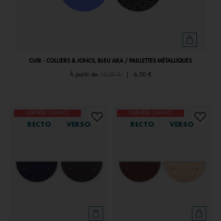
CUIR - COLLIERS & JONCS, BLEU ARA / PAILLETTES MÉTALLIQUES
Price reduced from
to
À partir de
12,00 €
|
6,00 €
DERNIÈRE CHANCE
DERNIÈRE CHANCE
RECTO
VERSO
RECTO
VERSO