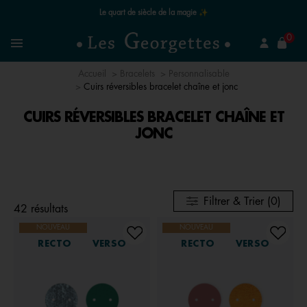
Le quart de siècle de la magie ✨
mer
0
Recherchez un bijou
Menu
Accueil
Bracelets
Personnalisable
Cuirs réversibles bracelet chaîne et jonc
CUIRS RÉVERSIBLES BRACELET CHAÎNE ET
JONC
Filtrer & Trier (0)
42 résultats
NOUVEAU
NOUVEAU
RECTO
VERSO
RECTO
VERSO