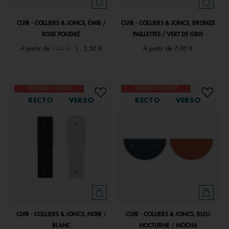
CUIR - COLLIERS & JONCS, ÉMIR /
CUIR - COLLIERS & JONCS, BRONZE
ROSE POUDRÉ
PAILLETTES / VERT DE GRIS
Price reduced from
to
À partir de
7,00 €
|
3,50 €
À partir de
7,00 €
DERNIÈRE CHANCE
DERNIÈRE CHANCE
RECTO
VERSO
RECTO
VERSO
CUIR - COLLIERS & JONCS, NOIR /
CUIR - COLLIERS & JONCS, BLEU
BLANC
NOCTURNE / MOCHA