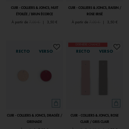
CUIR - COLLIERS & JONCS, NUIT
CUIR - COLLIERS & JONCS, RAISIN /
ÉTOILÉE / BRUN ÉCORCE
ROSE IRISÉ
Price reduced from
to
Price reduced from
to
À partir de
7,00 €
|
3,50 €
À partir de
7,00 €
|
3,50 €
DERNIÈRE CHANCE
RECTO
VERSO
RECTO
VERSO
CUIR - COLLIERS & JONCS, DRAGÉE /
CUIR - COLLIERS & JONCS, ROSE
GRENADE
CLAIR / GRIS CLAIR