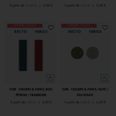
Price reduced from
to
Price reduced from
to
À partir de
10,00 €
|
5,00 €
À partir de
7,00 €
|
3,50 €
DERNIÈRE CHANCE
DERNIÈRE CHANCE
RECTO
VERSO
RECTO
VERSO
CUIR - COLLIERS & JONCS, BLEU
CUIR - COLLIERS & JONCS, OLIVE /
PÉTROLE / FRAMBOISE
EAU DOUCE
Price reduced from
to
Price reduced from
to
À partir de
7,00 €
|
3,50 €
À partir de
9,00 €
|
6,30 €