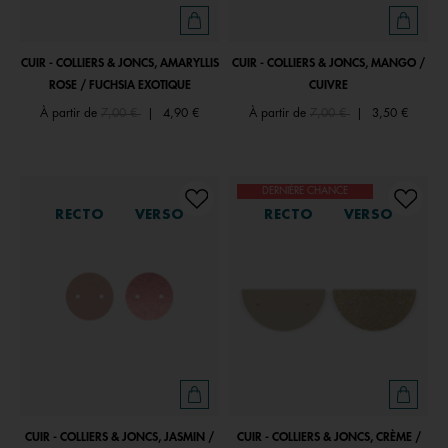
CUIR - COLLIERS & JONCS, AMARYLLIS
CUIR - COLLIERS & JONCS, MANGO /
ROSE / FUCHSIA EXOTIQUE
CUIVRE
Price reduced from
to
Price reduced from
to
À partir de
7,00 €
|
4,90 €
À partir de
7,00 €
|
3,50 €
DERNIÈRE CHANCE
RECTO
VERSO
RECTO
VERSO
CUIR - COLLIERS & JONCS, JASMIN /
CUIR - COLLIERS & JONCS, CRÈME /