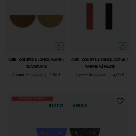
CUIR - COLLIERS & JONCS, MAGIE /
CUIR - COLLIERS & JONCS, CORAIL /
CHAMPAGNE
MARINE MÉTALLISÉ
Price reduced from
to
Price reduced from
to
À partir de
7,00 €
|
3,50 €
À partir de
8,00 €
|
4,00 €
DERNIÈRE CHANCE
RECTO
VERSO