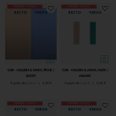
DERNIÈRE CHANCE
DERNIÈRE CHANCE
RECTO
VERSO
RECTO
VERSO
CUIR - COLLIERS & JONCS, PÊCHE /
CUIR - COLLIERS & JONCS, NUDE /
BLEUET
AQUATIC
Price reduced from
to
Price reduced from
to
À partir de
5,00 €
|
3,50 €
À partir de
7,00 €
|
3,50 €
DERNIÈRE CHANCE
DERNIÈRE CHANCE
RECTO
VERSO
RECTO
VERSO