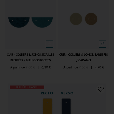
CUIR - COLLIERS & JONCS, ÉCAILLES
CUIR - COLLIERS & JONCS, SABLE FIN
BLEUTÉES / BLEU GEORGETTES
/ CARAMEL
Price reduced from
to
Price reduced from
to
À partir de
9,00 €
|
6,30 €
À partir de
7,00 €
|
4,90 €
DERNIÈRE CHANCE
RECTO
VERSO