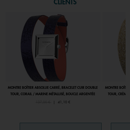
CLIENTS
MONTRE BOÎTIER ABSOLUE CARRÉ, BRACELET CUIR DOUBLE
MONTRE BOÎTIE
TOUR, CORAIL / MARINE MÉTALLISÉ, BOUCLE ARGENTÉE
TOUR, CRÈME 
Price reduced from
to
137,00 €
|
41,10 €