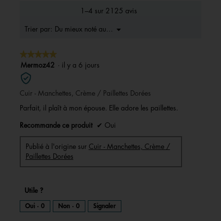
la
1–4 sur 2125 avis
note
moyenne
Menu
Du mieux noté au moins bons
Trier par:
▼
est
4.7
★★★★★
★★★★★
sur
5.
5
Mermoz42
·
il y a 6 jours
sur
5
Cuir - Manchettes, Crème / Paillettes Dorées
étoiles.
Parfait, il plaît à mon épouse. Elle adore les paillettes.
Recommande ce produit
✔
Oui
Publié à l'origine sur
Cuir - Manchettes, Crème /
Paillettes Dorées
Utile ?
Oui ·
0
Non ·
0
Signaler