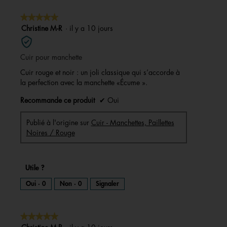
★★★★★
★★★★★
5
Christine M-R
·
il y a 10 jours
sur
5
Cuir pour manchette
étoiles.
Cuir rouge et noir : un joli classique qui s’accorde à
la perfection avec la manchette «Écume ».
Recommande ce produit
✔
Oui
Publié à l'origine sur
Cuir - Manchettes, Paillettes
Noires / Rouge
Utile ?
Oui ·
0
Non ·
0
Signaler
★★★★★
★★★★★
5