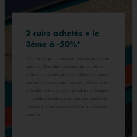
2 cuirs achetés = le
3ème à -50%*
*Offre valable pour tout achat de deux cuirs, tous formats
confondus. Offre valable par tranche de trois cuirs ou
similis cuirs en un seul acte d’achat. Offre non cumulable
avec tout offre promotionnelle en cours, à l’exception de la
remise fidélité du programme « Le Club Toutes Georgettes
». Tout article retourné pour échange ayant bénéficié de
l’offre entraîne l’annulation de l’offre sur le ou les produits
concernés.