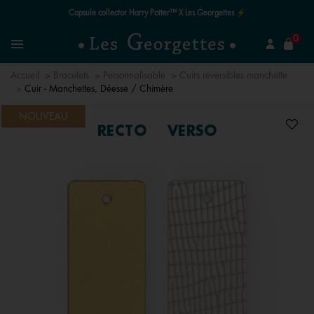
Le quart de siècle de la magie ✨
mer
0
Recherchez un bijou
Menu
Accueil
Bracelets
Personnalisable
Cuirs réversibles manchette
Cuir - Manchettes, Déesse / Chimère
NOUVEAU
RECTO
VERSO