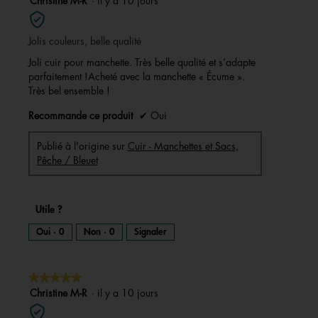
Christine M-R
·
il y a 10 jours
sur
5
Jolis couleurs, belle qualité
étoiles.
Joli cuir pour manchette. Très belle qualité et s’adapte
parfaitement !Acheté avec la manchette « Écume ».
Très bel ensemble !
Recommande ce produit
✔
Oui
Publié à l'origine sur
Cuir - Manchettes et Sacs,
Pêche / Bleuet
Utile ?
Oui ·
0
Non ·
0
Signaler
★★★★★
★★★★★
5
Christine M-R
·
il y a 10 jours
sur