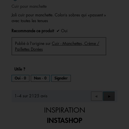
5
Cuir pour manchette
étoiles.
Joli cuir pour manchette. Coloris sobres qui «passent »
avec toutes les tenues
Recommande ce produit
✔
Oui
Publié à l'origine sur
Cuir - Manchettes, Crème /
Paillettes Dorées
Utile ?
Oui ·
0
Non ·
0
Signaler
1–4 sur 2125 avis
Précédent
◄
Suivant
►
Reviews
Reviews
INSPIRATION
INSTASHOP