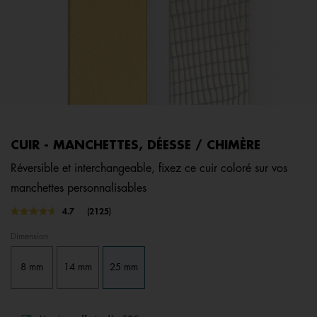
CUIR - MANCHETTES, DÉESSE / CHIMÈRE
Réversible et interchangeable, fixez ce cuir coloré sur vos
manchettes personnalisables
5 out of 5 Customer Rating
4.7
(2125)
Lire
2125
Dimension
avis.
Lien
sur
8 mm
14 mm
25 mm
la
même
page.