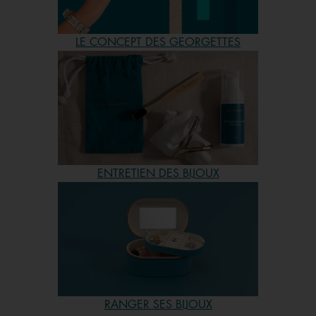
optant pour un Jonc ou un Bracelet Chaîne, vous vous
dirigez alors vers notre collection Les Cadettes, pensée
pour cumuler plusieurs bijoux. Quel que soit le style
LE CONCEPT DES GEORGETTES
sélectionné (bracelet rond ou jonc), il sera également
possible d’ajouter un cuir de couleur réversible et
interchangeable. Toutes vos créations pourront s’associer
entre elles sur votre poignet. Il est également possible de
ne choisir qu’un bracelet de montre (maille, souple ou
bijou) sans pour autant prendre un boîtier ! Vous êtes en
quête d’un bijou bien particulier ou vous cherchez de
ENTRETIEN DES BIJOUX
l’inspiration pour trouver le cadeau idéal ? Suivez le
guide : sur notre rubrique, en plus de vous présenter
toutes les nouveautés, une ribambelle de modèles vous
sont proposés, de toutes les largeurs, de toutes les tailles,
et de toutes les collections, assemblés ou non d’un cuir
bleu, blanc, gris, jaune, marron, noir, rouge, vert, rose,
ou même multicolore ou pailleté ! Le choix est large. Bon
à savoir pour vos prochains achats en ligne sur le site Les
RANGER SES BIJOUX
Georgettes : pour une commande d’une valeur