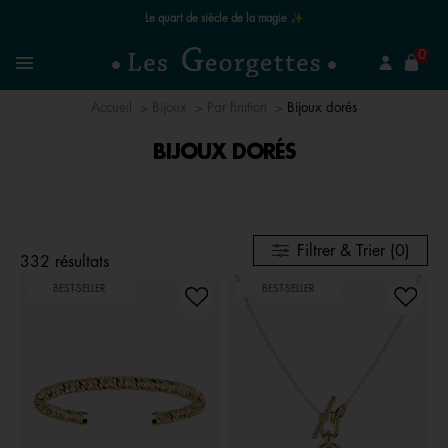
Le quart de siècle de la magie ✨
mer
0
Recherchez un bijou
Menu
Accueil
Bijoux
Par finition
Bijoux dorés
BIJOUX DORÉS
Filtrer & Trier (0)
332 résultats
BEST-SELLER
BEST-SELLER