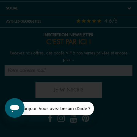
bague chevalière ou avec des pierres précieuses, le
SOCIAL
collier de perles, la fine gourmette en plaqué or, etc. Chez
Les Georgettes, si on aime suivre la tendance en vous
4.6/5
AVIS LES GEORGETTES
proposant toujours plus de designs et de nouveautés
parmi tous nos bijoux, on aime surtout laisser libre cours
INSCRIPTION NEWSLETTER
à votre imagination et faire parler votre créativité grâce à
C'EST PAR ICI !
notre atelier de personnalisation en ligne, où chaque
Recevez nos offres, des accès VIP à nos ventes privées et encore
bracelet, collier, paire de boucle d’oreille, montre et
plus...
bague pour femme peut être créée sur-mesure.
JE M'INSCRIS
SUIVEZ-NOUS