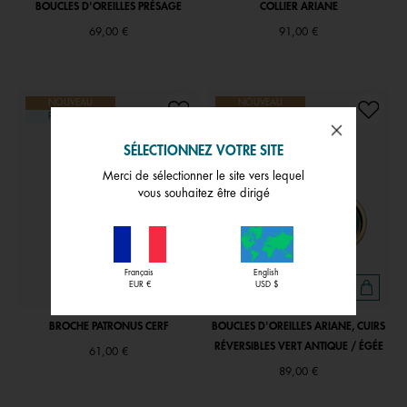
BOUCLES D'OREILLES PRÉSAGE
COLLIER ARIANE
69,00 €
91,00 €
NOUVEAU
NOUVEAU
PERSONNALISABLE
PERSONNALISABLE
SÉLECTIONNEZ VOTRE SITE
Merci de sélectionner le site vers lequel
vous souhaitez être dirigé
Français
English
EUR €
USD $
BROCHE PATRONUS CERF
BOUCLES D'OREILLES ARIANE, CUIRS
RÉVERSIBLES VERT ANTIQUE / ÉGÉE
61,00 €
89,00 €