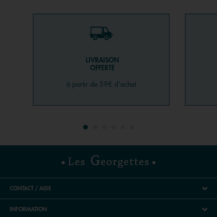
équivalente ou supérieure à 59€, la livraison est offerte.
En plus, si vous avez adhéré à notre programme de
fidélité, vous cumulez des points !
Quels sont les bijoux à la mode actuellement ?
LIVRAISON
OFFERTE
On vous l’a déjà dit : la mode est un éternel
recommencement ! C’est pourquoi on ne cesse de voir
à partir de 59€ d'achat
des bijoux vintage qui se réinventent ou des grands
classiques de la bijouterie se revisiter. Le collier comme le
bracelet grosses mailles - avec une chaîne composée de
gros maillons dorés - fait son grand retour, les pendentifs
aux motifs végétaux (effet plume, feuille, fleur, etc.) se
multiplient, on porte des boucles d’oreilles pendantes
avec des créoles pour mélanger les styles, et on accumule
les bagues, comme les bracelets joncs ou avec plusieurs
rangs, en mêlant l’or et l’argent. Enfin, on réinvestit aussi
CONTACT / AIDE
dans les intemporels, en privilégiant le made in France si
possible : le pendentif coeur en or, plaqué or, argent, la
INFORMATION