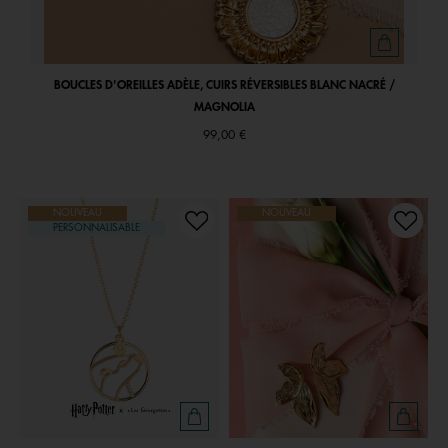
BOUCLES D'OREILLES ADÈLE, CUIRS RÉVERSIBLES BLANC NACRÉ /
MAGNOLIA
99,00 €
NOUVEAU
NOUVEAU
PERSONNALISABLE