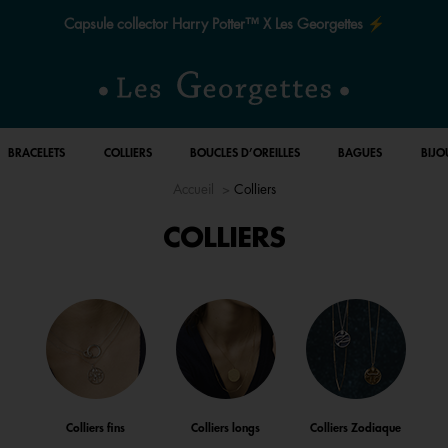
Le quart de siècle de la magie ✨
BRACELETS
COLLIERS
BOUCLES D’OREILLES
BAGUES
BIJO
Accueil
Colliers
COLLIERS
Colliers fins
Colliers longs
Colliers Zodiaque