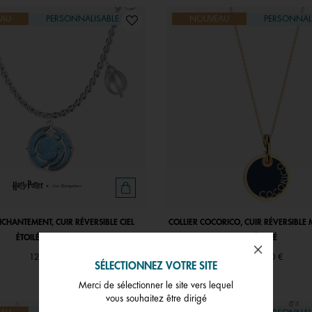
AU
PERSONNALISABLE
NOUVEAU
PERSONNAL
NCHANTEMENT, CUIR RÉVERSIBLE CIEL
COLLIER COCORICO, CUIR RÉVERSIBLE 
ÉTOILÉ / MARINE
ÉTOILÉ
129,00 €
129,00 €
SÉLECTIONNEZ VOTRE SITE
Merci de sélectionner le site vers lequel
vous souhaitez être dirigé