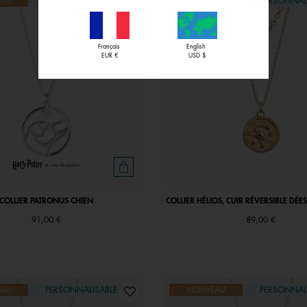
AU
PERSONNALISABLE
NOUVEAU
PERSONNAL
Français
English
EUR €
USD $
COLLIER PATRONUS CHIEN
COLLIER HÉLIOS, CUIR RÉVERSIBLE DÉE
91,00 €
89,00 €
AU
PERSONNALISABLE
NOUVEAU
PERSONNAL