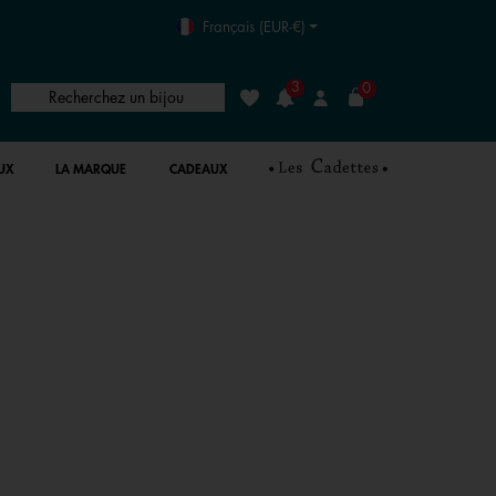
Français (EUR-€)
3
0
Recherchez un bijou
Liste de souhaits
Connexion
UX
LA MARQUE
CADEAUX