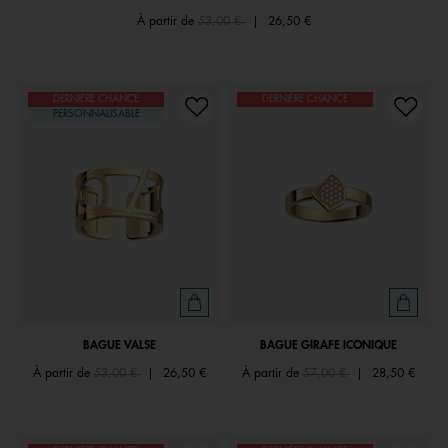
Price reduced from
to
À partir de
53,00 €
|
26,50 €
DERNIÈRE CHANCE
DERNIÈRE CHANCE
PERSONNALISABLE
BAGUE VALSE
BAGUE GIRAFE ICONIQUE
Price reduced from
to
Price reduced from
to
À partir de
53,00 €
|
26,50 €
À partir de
57,00 €
|
28,50 €