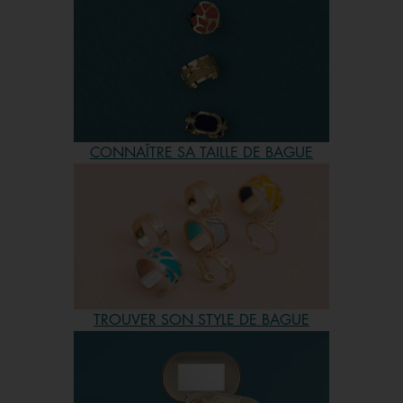
femme est unique, chaque bague peut l’être aussi, grâce
à la couleur du cuir réversible que vous aurez choisi. Et
pour vous donner toujours plus d'inspiration mais aussi
des idées cadeaux pour Noël, la fête des mères ou tout
autre évènement,vous pourrez voir une toute nouvelle
collection de bijoux, deux fois par an sur le site. Profitez-
en et faites le plein de bijoux sur notre bijouterie en ligne.
CONNAÎTRE SA TAILLE DE BAGUE
En plus, dès 59€ d’achat, la livraison est gratuite.
Quelle bague dorée offrir à une femme ?
Une bague de fiançailles, en or, plaqué or ou argent, une
bague avec une pierre précieuse, une pierre de lune ou
un diamant, les occasions d’offrir une bague à une
femme sont multiples et variés… et en faut-il vraiment une
TROUVER SON STYLE DE BAGUE
et doit-on vraiment y mettre le prix ? Chez Les Georgettes,
les bagues se personnalisent à l’infini. Vous avez donc
toujours une raison d’adopter et de cumuler nos bagues.
En finition dorée, dorée rose ou argentée, toutes nos