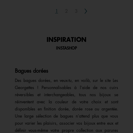
Next
1
2
3
INSPIRATION
INSTASHOP
Bagues dorées
Des bagues dorées, en veux-tu, en voilà, sur le site Les
Georgettes ! Personnalisables à l’aide de nos cuirs
réversibles et interchangeables, tous nos bijoux se
réinventent avec la couleur de votre choix et sont
disponibles en finition dorée, dorée rose ou argentée.
Une large sélection de bagues n’attend plus que vous
pour varier les plaisirs, associer vos bijoux entre eux et
définir vous-même votre propre collection aux parures