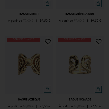
BAGUE DÉSERT
BAGUE SHÉHÉRAZADE
Price reduced from
to
Price reduced from
to
À partir de
79,00 €
|
39,50 €
À partir de
79,00 €
|
39,50 €
DERNIÈRE CHANCE
DERNIÈRE CHANCE
BAGUE AZTÈQUE
BAGUE NOMADE
Price reduced from
to
Price reduced from
to
À partir de
55,00 €
|
27,50 €
À partir de
55,00 €
|
27,50 €