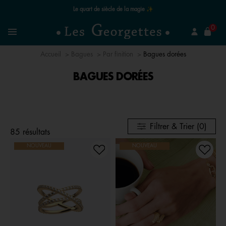
Le quart de siècle de la magie ✨
mer
0
Recherchez un bijou
Menu
Accueil
Bagues
Par finition
Bagues dorées
BAGUES DORÉES
Filtrer & Trier (0)
85 résultats
NOUVEAU
NOUVEAU