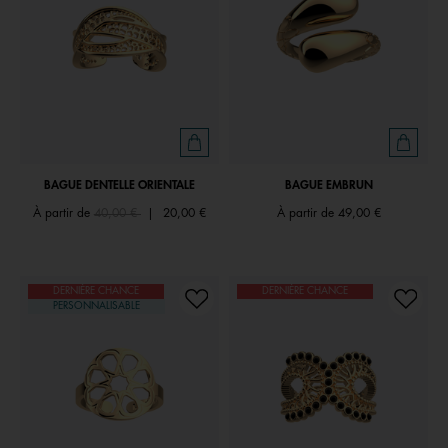
BAGUE DENTELLE ORIENTALE
BAGUE EMBRUN
Price reduced from
to
À partir de
40,00 €
|
20,00 €
À partir de
49,00 €
DERNIÈRE CHANCE
DERNIÈRE CHANCE
PERSONNALISABLE