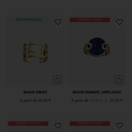
PERSONNALISABLE
DERNIÈRE CHANCE
BAGUE GIRAFE
BAGUE NOMADE, LAPIS LAZULI
Price reduced from
to
À partir de
53,00 €
À partir de
79,00 €
|
39,50 €
DERNIÈRE CHANCE
DERNIÈRE CHANCE