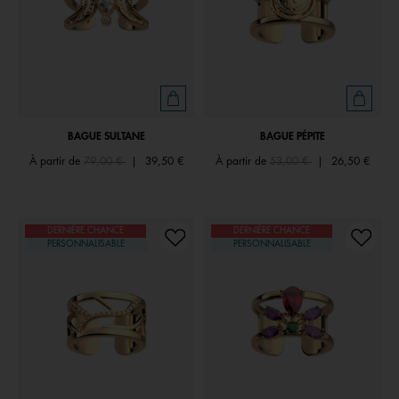
BAGUE SULTANE
BAGUE PÉPITE
Price reduced from
to
Price reduced from
to
À partir de
79,00 €
|
39,50 €
À partir de
53,00 €
|
26,50 €
DERNIÈRE CHANCE
DERNIÈRE CHANCE
PERSONNALISABLE
PERSONNALISABLE