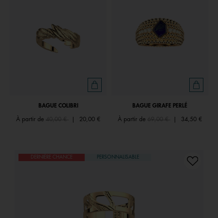
BAGUE COLIBRI
BAGUE GIRAFE PERLÉ
Price reduced from
to
Price reduced from
to
À partir de
40,00 €
|
20,00 €
À partir de
69,00 €
|
34,50 €
DERNIÈRE CHANCE
PERSONNALISABLE