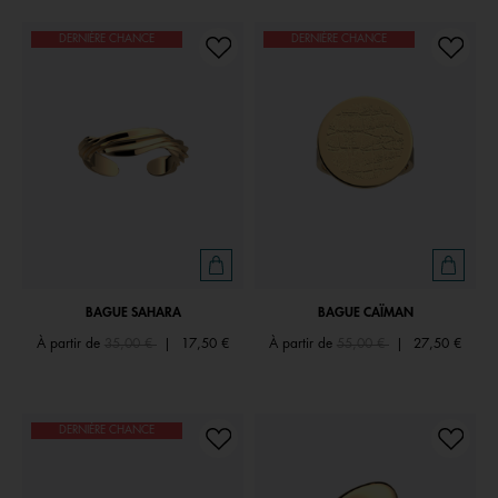
DERNIÈRE CHANCE
DERNIÈRE CHANCE
BAGUE SAHARA
BAGUE CAÏMAN
Price reduced from
to
Price reduced from
to
À partir de
35,00 €
|
17,50 €
À partir de
55,00 €
|
27,50 €
DERNIÈRE CHANCE