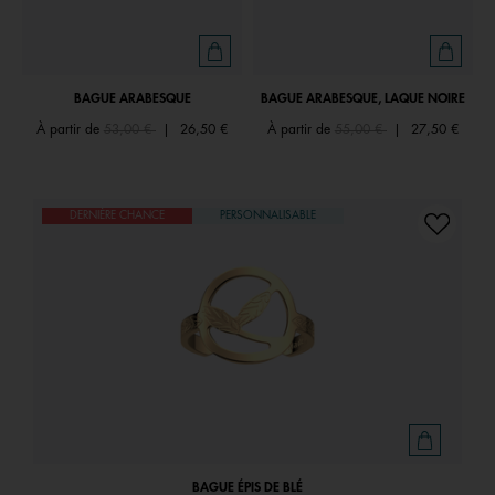
BAGUE ARABESQUE
BAGUE ARABESQUE, LAQUE NOIRE
Price reduced from
to
Price reduced from
to
À partir de
53,00 €
|
26,50 €
À partir de
55,00 €
|
27,50 €
DERNIÈRE CHANCE
PERSONNALISABLE
BAGUE ÉPIS DE BLÉ