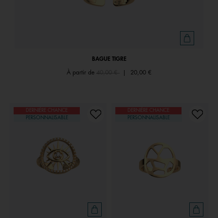
BAGUE TIGRE
Price reduced from
to
À partir de
40,00 €
|
20,00 €
DERNIÈRE CHANCE
DERNIÈRE CHANCE
PERSONNALISABLE
PERSONNALISABLE