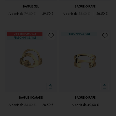
BAGUE ŒIL
BAGUE GIRAFE
Price reduced from
to
Price reduced from
to
À partir de
79,00 €
|
39,50 €
À partir de
53,00 €
|
26,50 €
DERNIÈRE CHANCE
PERSONNALISABLE
PERSONNALISABLE
BAGUE NOMADE
BAGUE GIRAFE
Price reduced from
to
À partir de
53,00 €
|
26,50 €
À partir de
40,00 €