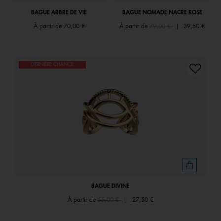
BAGUE ARBRE DE VIE
BAGUE NOMADE NACRE ROSE
Price reduced from
to
À partir de
70,00 €
À partir de
79,00 €
|
39,50 €
DERNIÈRE CHANCE
BAGUE DIVINE
Price reduced from
to
À partir de
55,00 €
|
27,50 €