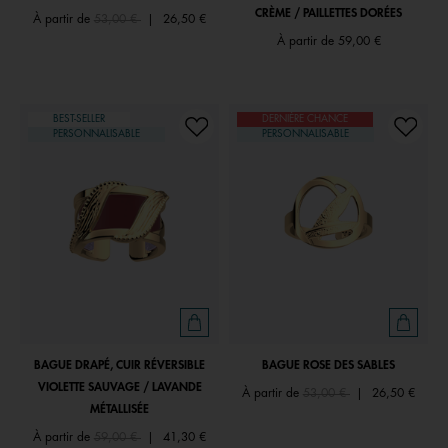
CRÈME / PAILLETTES DORÉES
Price reduced from
to
À partir de
53,00 €
|
26,50 €
À partir de
59,00 €
BEST-SELLER
DERNIÈRE CHANCE
PERSONNALISABLE
PERSONNALISABLE
BAGUE DRAPÉ, CUIR RÉVERSIBLE
BAGUE ROSE DES SABLES
VIOLETTE SAUVAGE / LAVANDE
Price reduced from
to
À partir de
53,00 €
|
26,50 €
MÉTALLISÉE
Price reduced from
to
À partir de
59,00 €
|
41,30 €