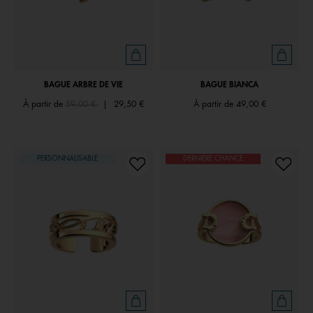
BAGUE ARBRE DE VIE
BAGUE BIANCA
Price reduced from
to
À partir de
59,00 €
|
29,50 €
À partir de
49,00 €
PERSONNALISABLE
DERNIÈRE CHANCE