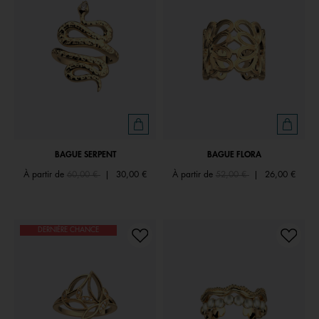
BAGUE SERPENT
BAGUE FLORA
Price reduced from
to
Price reduced from
to
À partir de
60,00 €
|
30,00 €
À partir de
52,00 €
|
26,00 €
DERNIÈRE CHANCE