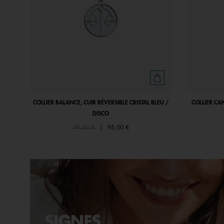
COLLIER BALANCE, CUIR RÉVERSIBLE CRISTAL BLEU /
COLLIER CAN
DISCO
Price reduced from
to
99,00 €
|
95,00 €