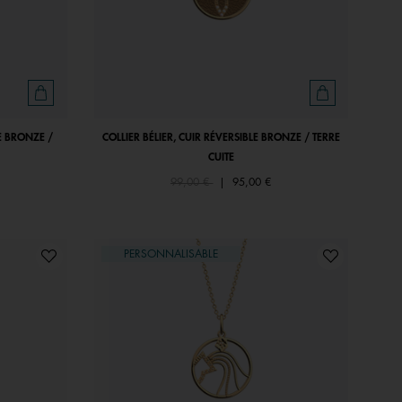
E BRONZE /
COLLIER BÉLIER, CUIR RÉVERSIBLE BRONZE / TERRE
CUITE
Price reduced from
to
99,00 €
|
95,00 €
PERSONNALISABLE