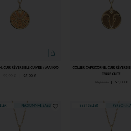
ON, CUIR RÉVERSIBLE CUIVRE / MANGO
COLLIER CAPRICORNE, CUIR RÉVERSIB
TERRE CUITE
Price reduced from
to
99,00 €
|
95,00 €
Price reduced from
to
99,00 €
|
95,00 €
LLER
PERSONNALISABLE
BEST-SELLER
PERSONNA