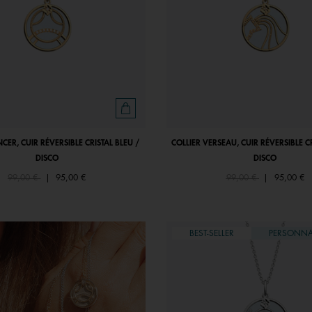
CER, CUIR RÉVERSIBLE CRISTAL BLEU /
COLLIER VERSEAU, CUIR RÉVERSIBLE CR
DISCO
DISCO
Price reduced from
to
Price reduced from
to
99,00 €
|
95,00 €
99,00 €
|
95,00 €
BEST-SELLER
PERSONNA