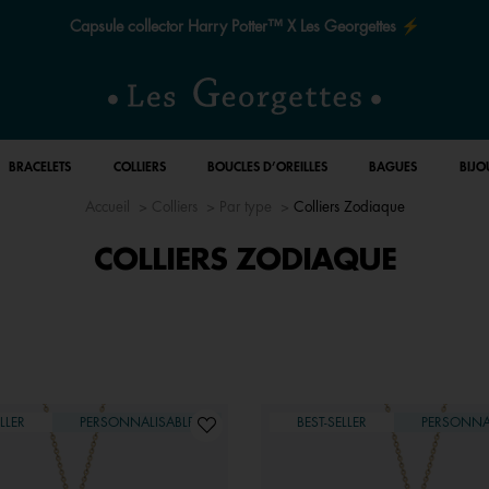
Le quart de siècle de la magie ✨
BRACELETS
COLLIERS
BOUCLES D’OREILLES
BAGUES
BIJO
Accueil
Colliers
Par type
Colliers Zodiaque
COLLIERS ZODIAQUE
LLER
PERSONNALISABLE
BEST-SELLER
PERSONNA