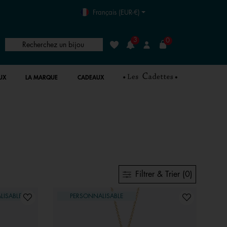
Français (EUR-€)
3
0
Recherchez un bijou
Liste de souhaits
Connexion
UX
LA MARQUE
CADEAUX
Filtrer & Trier (0)
LISABLE
PERSONNALISABLE