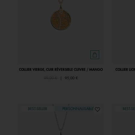
COLLIER VIERGE, CUIR RÉVERSIBLE CUIVRE / MANGO
COLLIER LI
Price reduced from
to
99,00 €
|
95,00 €
BEST-SELLER
PERSONNALISABLE
BEST-SE