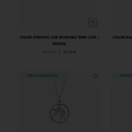
COLLIER POISSONS, CUIR RÉVERSIBLE TERRE CUITE /
COLLIER BAL
BRONZE
Price reduced from
to
99,00 €
|
95,00 €
PERSONNALISABLE
PERSO