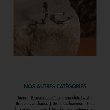
Slidepanel 1 of 1, Showing items 1 to 1 of 1.
NOS AUTRES CATÉGORIES
Joncs
|
Bracelets chaînes
|
Bracelets Twist
|
Bracelets Zodiaque
|
Bracelets hommes
|
Nos
bracelets iconiques
|
Nos bracelets intemporels