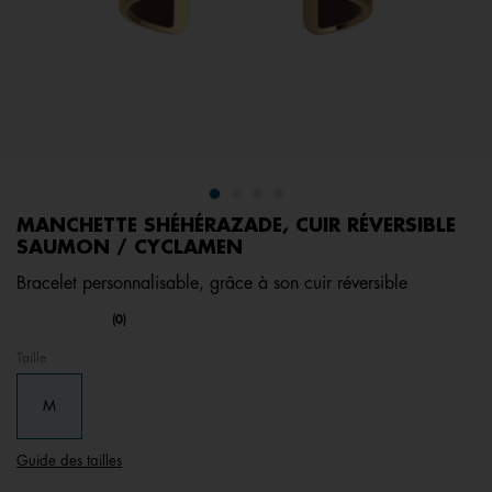
MANCHETTE SHÉHÉRAZADE, CUIR RÉVERSIBLE
SAUMON / CYCLAMEN
Bracelet personnalisable, grâce à son cuir réversible
undefined out of 5 Customer Rating
(0)
Aucune
valeur
Taille
de
notation.
Lien
M
sur
la
même
Guide des tailles
page.