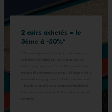
2 cuirs achetés = le
3ème à -50%*
*Offre valable pour tout achat de deux cuirs, tous formats
confondus. Offre valable par tranche de trois cuirs ou
similis cuirs en un seul acte d’achat. Offre non cumulable
avec tout offre promotionnelle en cours, à l’exception de la
remise fidélité du programme « Le Club Toutes Georgettes
». Tout article retourné pour échange ayant bénéficié de
l’offre entraîne l’annulation de l’offre sur le ou les produits
concernés.