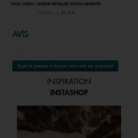
TOUR, CORAIL / MARINE MÉTALLISÉ, BOUCLE ARGENTÉE
Price reduced from
to
137,00 €
|
41,10 €
AVIS
★★★★★
Aucune
Soyez le premier à donner votre avis sur ce produit
valeur
.
de
Cette
notation
INSPIRATION
action
entraînera
INSTASHOP
l'ouverture
d'une
boîte
Media Carousel
Carousel with product photos. Use the previous and next buttons to 
de
dialogue.