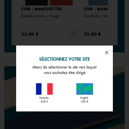
CUIR - MANCHETTES
CUIR - MANCHETTES
Paillettes Noires / Rouge
Ciel Étoilé / Marine
25,00 €
25,00 €
SÉLECTIONNEZ VOTRE SITE
Merci de sélectionner le site vers lequel
vous souhaitez être dirigé
Français
English
EUR €
USD $