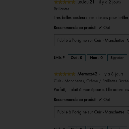
★★★★★
★★★★★
Laulau 21
·
il y a 2 jours
5
Brillantes
sur
Tres belles couleurs tres classes pour brille
5
étoiles.
Recommande ce produit
✔
Oui
Publié à l'origine sur
Cuir - Manchettes,
Utile ?
Oui ·
0
Non ·
0
Signaler
★★★★★
★★★★★
Mermoz42
·
il y a 8 jours
5
Cuir - Manchettes, Crème / Paillettes Dorée
sur
Parfait, il plaît à mon épouse. Elle adore les 
5
étoiles.
Recommande ce produit
✔
Oui
Publié à l'origine sur
Cuir - Manchettes, C