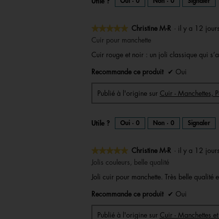
Utile ?
Oui ·
0
Non ·
0
Signaler
★★★★★
★★★★★
Christine M-R
·
il y a 12 jou
5
Cuir pour manchette
sur
Cuir rouge et noir : un joli classique qui 
5
étoiles.
Recommande ce produit
✔
Oui
Publié à l'origine sur
Cuir - Manchettes, P
Utile ?
Oui ·
0
Non ·
0
Signaler
★★★★★
★★★★★
Christine M-R
·
il y a 12 jou
5
Jolis couleurs, belle qualité
sur
Joli cuir pour manchette. Très belle qualit
5
étoiles.
Recommande ce produit
✔
Oui
Publié à l'origine sur
Cuir - Manchettes et