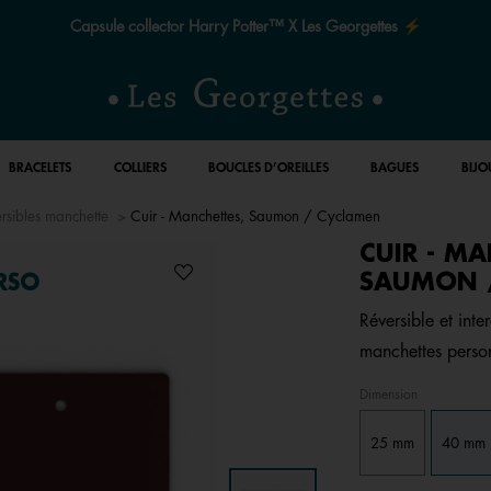
Capsule collector Harry Potter™ X Les Georgettes ⚡
BRACELETS
COLLIERS
BOUCLES D’OREILLES
BAGUES
BIJO
ersibles manchette
Cuir - Manchettes, Saumon / Cyclamen
CUIR - MA
SAUMON 
RSO
Réversible et inte
manchettes perso
Dimension
25 mm
40 mm