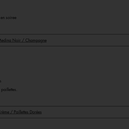
r en soiree
 Medina Noir / Champagne
s
paillettes.
rème / Paillettes Dorées