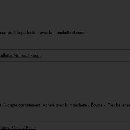
rs
s’accorde à la perfection avec la manchette «Écume ».
aillettes Noires / Rouge
rs
é et s’adapte parfaitement !Acheté avec la manchette « Écume ». Très bel ens
 Sacs, Pêche / Bleuet