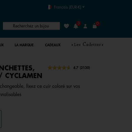
Français (EUR-€)
3
0
Recherchez un bijou
Liste de souhaits
Connexion
UX
LA MARQUE
CADEAUX
NCHETTES,
4,7 out of 5 Customer Rating
4.7
(2130)
Lire
2130
/ CYCLAMEN
avis.
Lien
rchangeable, fixez ce cuir coloré sur vos
sur
la
nnalisables
même
page.