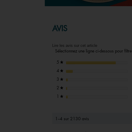
AVIS
Lire les avis sur cet article
Sélectionnez une ligne ci-dessous pour filtrer
étoiles
5
★
étoiles
4
★
étoiles
3
★
étoiles
2
★
étoiles
1
★
1–4 sur 2130 avis