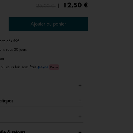
Price reduced from
to
12,50 €
25,00 €
|
Ajouter au panier
ferte dès 59€
uits sous 30 jours
ans
plusieurs fois sans frais
atiques
tie & retours