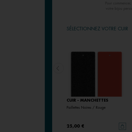
Pour commencer, 
votre bijou perso
SÉLECTIONNEZ VOTRE CUIR
CUIR - MANCHETTES
CUIR - MANCHETTES
Denim Irisé / Céleste
Paillettes Noires / Rouge
25,00 €
|
17,50 €
25,00 €