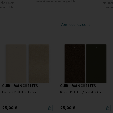
réversibles et interchangeables
choisissez
Retourne
nnalisable
varie
Voir tous les cuirs
CUIR - MANCHETTES
CUIR - MANCHETTES
Crème / Paillettes Dorées
Bronze Paillettes / Vert de Gris
25,00 €
25,00 €