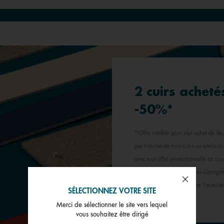
2 cuirs acheté
-50%*
*Offre valable pour tout achat de deu
par tranche de trois cuirs ou similis 
avec tout offre promotionnelle en cour
programme « Le Club Toutes Georgette
bénéficié de l’offre entraîne l’annulat
SÉLECTIONNEZ VOTRE SITE
Merci de sélectionner le site vers lequel
vous souhaitez être dirigé