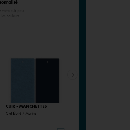
sonnalisé
z votre cuir pour
r les couleurs
CUIR - MANCHETTES
CUIR - MANCHETTES
Ciel Étoilé / Marine
Bronze Paillettes / Vert de Gris