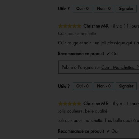
Utile ?
Oui ·
0
Non ·
0
Signaler
★★★★★
★★★★★
Christine M-R
·
il y a 11 jou
5
Cuir pour manchette
sur
Cuir rouge et noir : un joli classique qui 
5
étoiles.
Recommande ce produit
✔
Oui
Publié à l'origine sur
Cuir - Manchettes, P
Utile ?
Oui ·
0
Non ·
0
Signaler
★★★★★
★★★★★
Christine M-R
·
il y a 11 jou
5
Jolis couleurs, belle qualité
sur
Joli cuir pour manchette. Très belle qualit
5
étoiles.
Recommande ce produit
✔
Oui