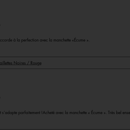
rs
s’accorde à la perfection avec la manchette «Écume ».
aillettes Noires / Rouge
rs
é et s’adapte parfaitement !Acheté avec la manchette « Écume ». Très bel ens