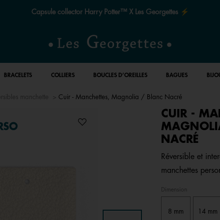
Le quart de siècle de la magie ✨
BRACELETS
COLLIERS
BOUCLES D’OREILLES
BAGUES
BIJO
ersibles manchette
Cuir - Manchettes, Magnolia / Blanc Nacré
CUIR - MA
MAGNOLIA
RSO
NACRÉ
Réversible et inte
manchettes perso
Dimension
8 mm
14 mm