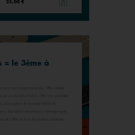
25,00 €
25,00 €
s = le 3ème à
x cuirs, tous formats confondus. Offre valable
cuirs en un seul acte d’achat. Offre non cumulable
s, à l’exception de la remise fidélité du
s ». Tout article retourné pour échange ayant
ion de l’offre sur le ou les produits concernés.