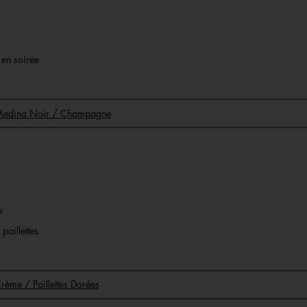
r en soiree
 Medina Noir / Champagne
s
paillettes.
rème / Paillettes Dorées