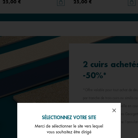
25,00 €
25,00 €
2 cuirs acheté
-50%*
*Offre valable pour tout achat de deu
par tranche de trois cuirs ou similis 
avec tout offre promotionnelle en cour
programme « Le Club Toutes Georgette
SÉLECTIONNEZ VOTRE SITE
bénéficié de l’offre entraîne l’annulat
Merci de sélectionner le site vers lequel
vous souhaitez être dirigé