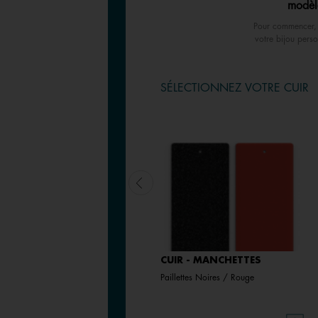
modèl
Pour commencer, 
votre bijou perso
SÉLECTIONNEZ VOTRE CUIR
CUIR - MANCHETTES
CUIR - MANCHETTES
Noir / Blanc
Paillettes Noires / Rouge