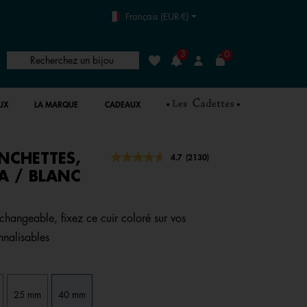
Français (EUR-€)
3
0
Recherchez un bijou
Liste de souhaits
Connexion
UX
LA MARQUE
CADEAUX
NCHETTES,
3,8 out of 5 Customer Rating
4.7
(2130)
Lire
2130
 / BLANC
avis.
Lien
sur
la
rchangeable, fixez ce cuir coloré sur vos
même
nnalisables
page.
25 mm
40 mm