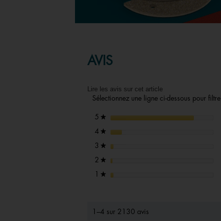
AVIS
Lire les avis sur cet article
Sélectionnez une ligne ci-dessous pour filtrer
étoiles
5
★
étoiles
4
★
étoiles
3
★
étoiles
2
★
étoiles
1
★
1–4 sur 2130 avis