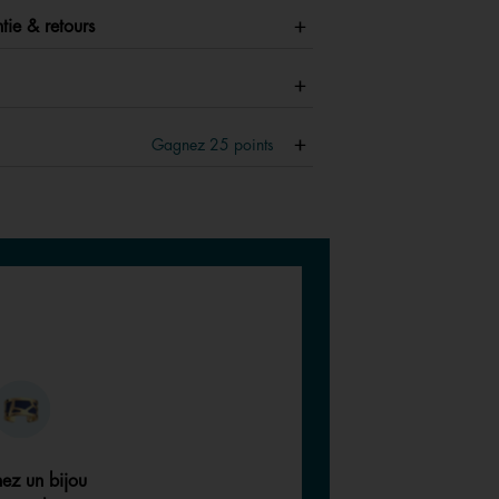
tie & retours
Gagnez
25
points
ez un bijou