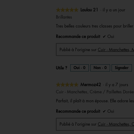
★★★★★
★★★★★
Laulau 21
·
il y a un jour
5
Brillantes
sur
Tres belles couleurs tres classes pour brille
5
étoiles.
Recommande ce produit
✔
Oui
Publié à l'origine sur
Cuir - Manchettes,
Utile ?
Oui ·
0
Non ·
0
Signaler
★★★★★
★★★★★
Mermoz42
·
il y a 7 jours
5
Cuir - Manchettes, Crème / Paillettes Dorée
sur
Parfait, il plaît à mon épouse. Elle adore les 
5
étoiles.
Recommande ce produit
✔
Oui
Publié à l'origine sur
Cuir - Manchettes, C