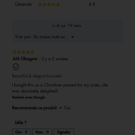
Générale,
★★★★★
★★★★★
Générale
4.8
La
valeur
de
la
1–4 sur 19 avis
note
moyenne
Menu
Du mieux noté au moins bons
Trier par:
▼
est
4.8
★★★★★
★★★★★
sur
5.
5
AM Glasgow
·
il y a 2 années
sur
5
Beautiful & elegant bracelet
étoiles.
I bought this as a Christmas present for my sister, she
was absolutely delighted!
Traduire avec Google
Recommande ce produit
✔
Oui
Utile ?
Oui ·
0
Non ·
0
Signaler