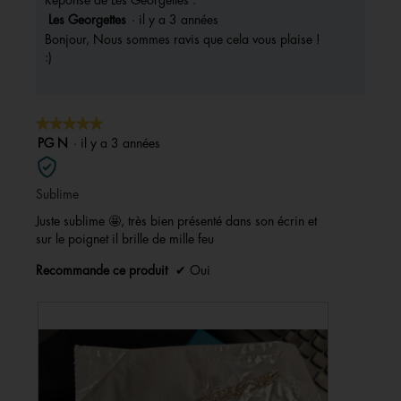
Réponse de Les Georgettes :
Les Georgettes
·
il y a 3 années
Bonjour, Nous sommes ravis que cela vous plaise !
:)
★★★★★
★★★★★
5
PG N
·
il y a 3 années
sur
5
Sublime
étoiles.
Juste sublime 🤩, très bien présenté dans son écrin et
sur le poignet il brille de mille feu
Recommande ce produit
✔
Oui