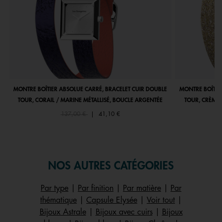
MONTRE BOÎTIER ABSOLUE CARRÉ, BRACELET CUIR DOUBLE
MONTRE BOÎTIE
TOUR, CORAIL / MARINE MÉTALLISÉ, BOUCLE ARGENTÉE
TOUR, CRÈME 
Price reduced from
to
137,00 €
|
41,10 €
NOS AUTRES CATÉGORIES
Par type
|
Par finition
|
Par matière
|
Par
thématique
|
Capsule Elysée
|
Voir tout
|
Bijoux Astrale
|
Bijoux avec cuirs
|
Bijoux