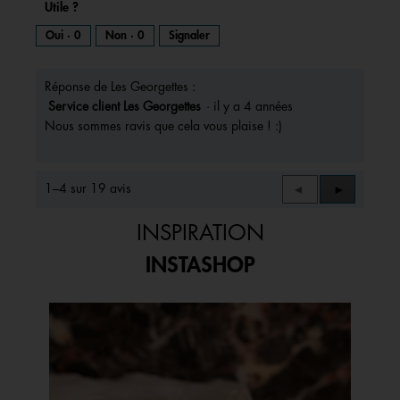
Utile ?
l
'
Oui ·
0
Non ·
0
Signaler
o
u
v
Réponse de Les Georgettes :
e
Service client Les Georgettes
·
il y a 4 années
r
Nous sommes ravis que cela vous plaise ! :)
t
u
r
1–4 sur 19 avis
Précédent
◄
Suivant
►
e
Reviews
Reviews
d
'
INSPIRATION
u
INSTASHOP
n
e
b
Media Carousel
Carousel with product photos. Use the previous and next buttons to 
o
î
t
e
d