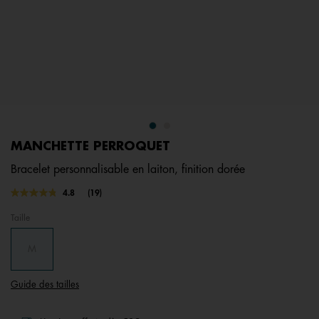
MANCHETTE PERROQUET
Bracelet personnalisable en laiton, finition dorée
3,2 out of 5 Customer Rating
4.8
(19)
Lire
19
Taille
avis.
Lien
sur
M
la
même
page.
Guide des tailles