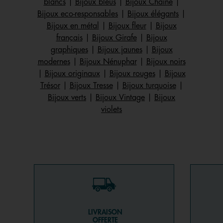
blancs
|
Bijoux bleus
|
Bijoux Chaîne
|
Bijoux eco-responsables
|
Bijoux élégants
|
Bijoux en métal
|
Bijoux fleur
|
Bijoux
français
|
Bijoux Girafe
|
Bijoux
graphiques
|
Bijoux jaunes
|
Bijoux
modernes
|
Bijoux Nénuphar
|
Bijoux noirs
|
Bijoux originaux
|
Bijoux rouges
|
Bijoux
Trésor
|
Bijoux Tresse
|
Bijoux turquoise
|
Bijoux verts
|
Bijoux Vintage
|
Bijoux
violets
LIVRAISON
OFFERTE