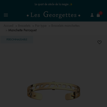
Le quart de siècle de la magie ✨
mer
0
Recherchez un bijou
Menu
Accueil
Bracelets
Par type
Bracelets manchettes
Manchette Perroquet
PERSONNALISABLE