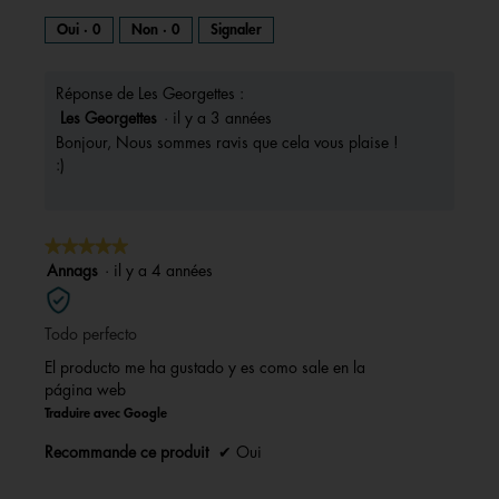
s
t
r
t
s
o
Oui ·
0
Non ·
0
Signaler
u
r
u
C
e
d
r
e
'
u
Réponse de Les Georgettes :
l
t
n
e
a
t
Les Georgettes
·
il y a 3 années
b
o
p
e
Bonjour, Nous sommes ravis que cela vous plaise !
î
t
h
a
:)
e
d
o
c
e
d
t
t
i
a
o
i
l
★★★★★
★★★★★
o
2
o
g
u
5
Annags
·
il y a 4 années
.
n
e
.
sur
e
5
n
Todo perfecto
étoiles.
t
r
El producto me ha gustado y es como sale en la
a
página web
î
Traduire avec Google
n
e
Recommande ce produit
✔
Oui
r
a