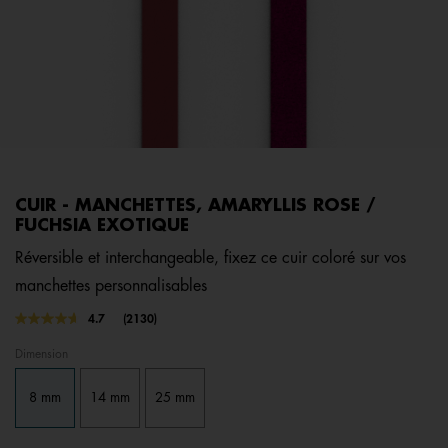
CUIR - MANCHETTES, AMARYLLIS ROSE /
FUCHSIA EXOTIQUE
Réversible et interchangeable, fixez ce cuir coloré sur vos
manchettes personnalisables
4,2 out of 5 Customer Rating
4.7
(2130)
Lire
2130
Dimension
avis.
Lien
sur
8 mm
14 mm
25 mm
la
même
page.