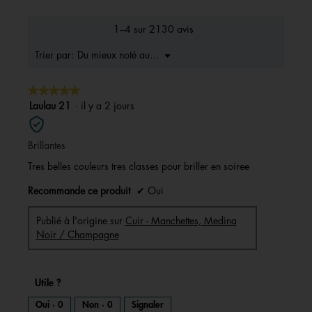
de
la
1–4 sur 2130 avis
note
moyenne
Menu
Du mieux noté au moins bons
Trier par:
▼
est
4.7
★★★★★
★★★★★
sur
5.
5
Laulau 21
·
il y a 2 jours
sur
5
Brillantes
étoiles.
Tres belles couleurs tres classes pour briller en soiree
Recommande ce produit
✔
Oui
Publié à l'origine sur
Cuir - Manchettes, Medina
Noir / Champagne
Utile ?
Oui ·
0
Non ·
0
Signaler