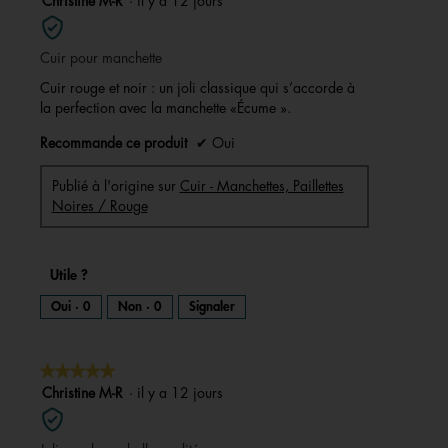
Christine M-R
·
il y a 12 jours
sur
5
Cuir pour manchette
étoiles.
Cuir rouge et noir : un joli classique qui s’accorde à
la perfection avec la manchette «Écume ».
Recommande ce produit
✔
Oui
Publié à l'origine sur
Cuir - Manchettes, Paillettes
Noires / Rouge
Utile ?
Oui ·
0
Non ·
0
Signaler
★★★★★
★★★★★
5
Christine M-R
·
il y a 12 jours
sur
5