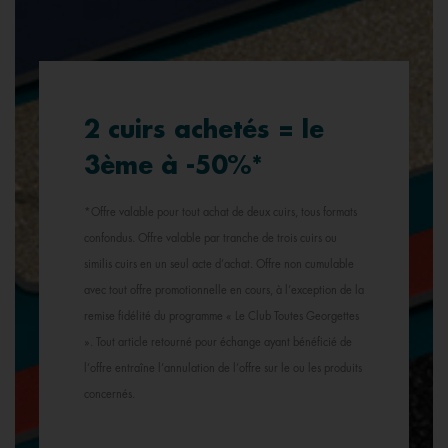
2 cuirs achetés = le
3ème à -50%*
*Offre valable pour tout achat de deux cuirs, tous formats
confondus. Offre valable par tranche de trois cuirs ou
similis cuirs en un seul acte d’achat. Offre non cumulable
avec tout offre promotionnelle en cours, à l’exception de la
remise fidélité du programme « Le Club Toutes Georgettes
». Tout article retourné pour échange ayant bénéficié de
l’offre entraîne l’annulation de l’offre sur le ou les produits
concernés.