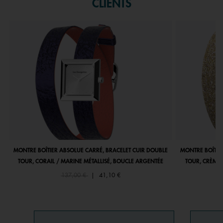
CLIENTS
MONTRE BOÎTIER ABSOLUE CARRÉ, BRACELET CUIR DOUBLE
MONTRE BOÎTIE
TOUR, CORAIL / MARINE MÉTALLISÉ, BOUCLE ARGENTÉE
TOUR, CRÈME 
Price reduced from
to
137,00 €
|
41,10 €