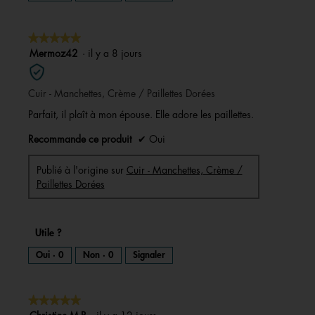
★★★★★
★★★★★
5
Mermoz42
·
il y a 8 jours
sur
5
Cuir - Manchettes, Crème / Paillettes Dorées
étoiles.
Parfait, il plaît à mon épouse. Elle adore les paillettes.
Recommande ce produit
✔
Oui
Publié à l'origine sur
Cuir - Manchettes, Crème /
Paillettes Dorées
Utile ?
Oui ·
0
Non ·
0
Signaler
★★★★★
★★★★★
5