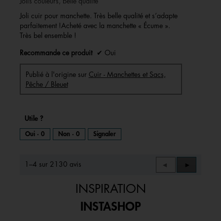
Jolis couleurs, belle qualité
étoiles.
Joli cuir pour manchette. Très belle qualité et s’adapte
parfaitement !Acheté avec la manchette « Écume ».
Très bel ensemble !
Recommande ce produit
✔
Oui
Publié à l'origine sur
Cuir - Manchettes et Sacs,
Pêche / Bleuet
Utile ?
Oui ·
0
Non ·
0
Signaler
1–4 sur 2130 avis
Précédent
◄
Suivant
►
Reviews
Reviews
INSPIRATION
INSTASHOP