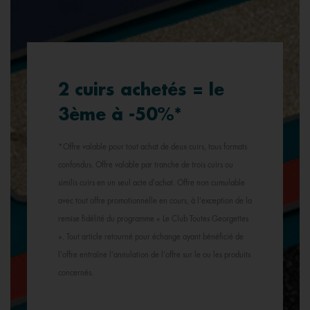
2 cuirs achetés = le
3ème à -50%*
*Offre valable pour tout achat de deux cuirs, tous formats
confondus. Offre valable par tranche de trois cuirs ou
similis cuirs en un seul acte d’achat. Offre non cumulable
avec tout offre promotionnelle en cours, à l’exception de la
remise fidélité du programme « Le Club Toutes Georgettes
». Tout article retourné pour échange ayant bénéficié de
l’offre entraîne l’annulation de l’offre sur le ou les produits
concernés.