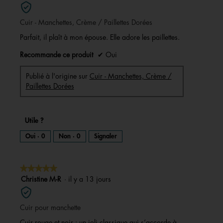
sur
5
Cuir - Manchettes, Crème / Paillettes Dorées
étoiles.
Parfait, il plaît à mon épouse. Elle adore les paillettes.
Recommande ce produit
✔
Oui
Publié à l'origine sur
Cuir - Manchettes, Crème /
Paillettes Dorées
Utile ?
Oui ·
0
Non ·
0
Signaler
★★★★★
★★★★★
5
Christine M-R
·
il y a 13 jours
sur
5
Cuir pour manchette
étoiles.
Cuir rouge et noir : un joli classique qui s’accorde à