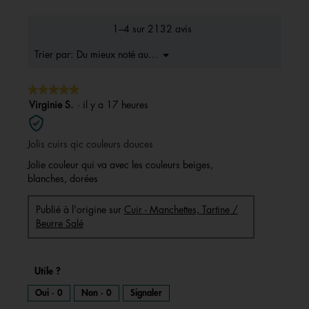
de
la
1–4 sur 2132 avis
note
moyenne
Menu
Du mieux noté au moins bons
Trier par:
▼
est
4.7
★★★★★
★★★★★
sur
5.
5
Virginie S.
·
il y a 17 heures
sur
5
Jolis cuirs qic couleurs douces
étoiles.
Jolie couleur qui va avec les couleurs beiges,
blanches, dorées
Publié à l'origine sur
Cuir - Manchettes, Tartine /
Beurre Salé
Utile ?
Oui ·
0
Non ·
0
Signaler