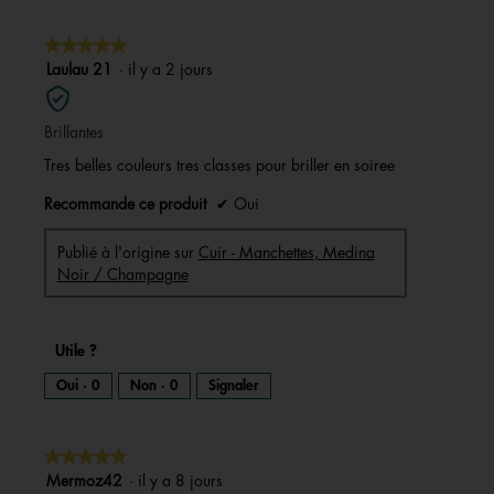
★★★★★
★★★★★
5
Laulau 21
·
il y a 2 jours
sur
5
Brillantes
étoiles.
Tres belles couleurs tres classes pour briller en soiree
Recommande ce produit
✔
Oui
Publié à l'origine sur
Cuir - Manchettes, Medina
Noir / Champagne
Utile ?
Oui ·
0
Non ·
0
Signaler
★★★★★
★★★★★
5
Mermoz42
·
il y a 8 jours