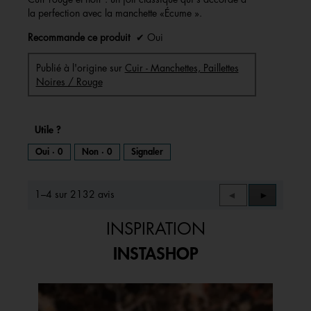
la perfection avec la manchette «Écume ».
Recommande ce produit
✔
Oui
Publié à l'origine sur
Cuir - Manchettes, Paillettes
Noires / Rouge
Utile ?
Oui ·
0
Non ·
0
Signaler
1–4 sur 2132 avis
Précédent
◄
Suivant
►
Reviews
Reviews
INSPIRATION
INSTASHOP
Media Carousel
Carousel with product photos. Use the previous and next buttons to 