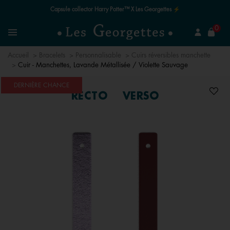
Capsule collector Harry Potter™ X Les Georgettes ⚡
mer
0
Recherchez un bijou
Menu
Accueil
Bracelets
Personnalisable
Cuirs réversibles manchette
Cuir - Manchettes, Lavande Métallisée / Violette Sauvage
DERNIÈRE CHANCE
RECTO
VERSO