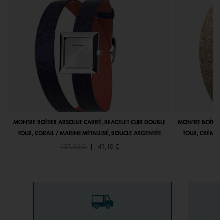
MONTRE BOÎTIER ABSOLUE CARRÉ, BRACELET CUIR DOUBLE
MONTRE BOÎTIE
TOUR, CORAIL / MARINE MÉTALLISÉ, BOUCLE ARGENTÉE
TOUR, CRÈME 
Price reduced from
to
137,00 €
|
41,10 €