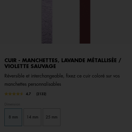
CUIR - MANCHETTES, LAVANDE MÉTALLISÉE /
VIOLETTE SAUVAGE
Réversible et interchangeable, fixez ce cuir coloré sur vos
manchettes personnalisables
5 out of 5 Customer Rating
4.7
(2132)
Lire
2132
Dimension
avis.
Lien
sur
8 mm
14 mm
25 mm
la
même
page.