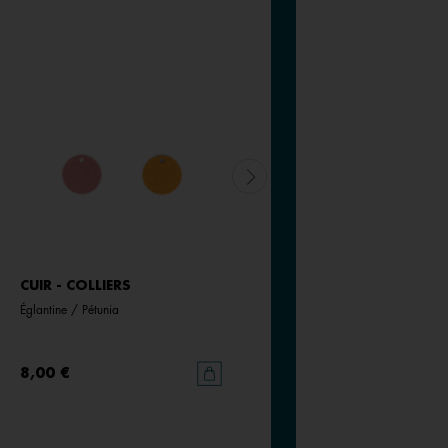
CUIR - COLLIERS
CUIR - COLLIERS
Églantine / Pétunia
Pistache / Mochaccino
8,00 €
8,00 €