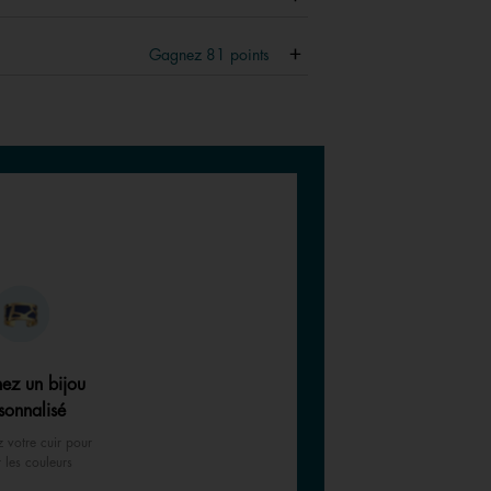
Gagnez
81
points
ez un bijou
sonnalisé
z votre cuir pour
r les couleurs