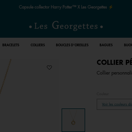
Le quart de siècle de la magie ✨
BRACELETS
COLLIERS
BOUCLES D’OREILLES
BAGUES
BIJO
COLLIER P
Collier personnali
Couleur
Voir les couleurs d