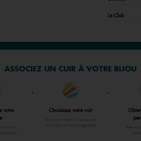
Le Club
ASSOCIEZ UN CUIR À VOTRE BIJOU
+
=
z votre
Choisissez votre cuir
Obten
e
per
Nos cuirs made in France sont
réversibles et interchangeables
choisissez
Retourne
nnalisable
varie