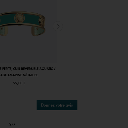
Lien
sur
la
même
page.
PÉPITE, CUIR RÉVERSIBLE AQUATIC /
MANCHETTE PÉPITE, CUIR RÉVERSIBLE AQ
AQUAMARINE MÉTALLISÉ
AQUAMARINE MÉTALLISÉ
99,00 €
115,00 €
Donnez votre avis
.
Cette
action
entraînera
Générale,
5.0
l'ouverture
La