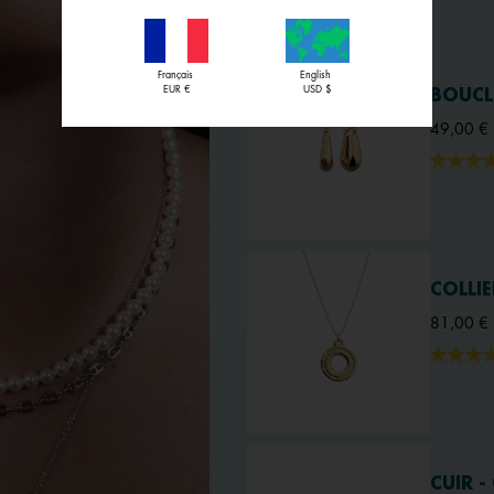
Français
English
EUR €
USD $
BOUCL
49,00 €
COLLIE
81,00 €
CUIR -