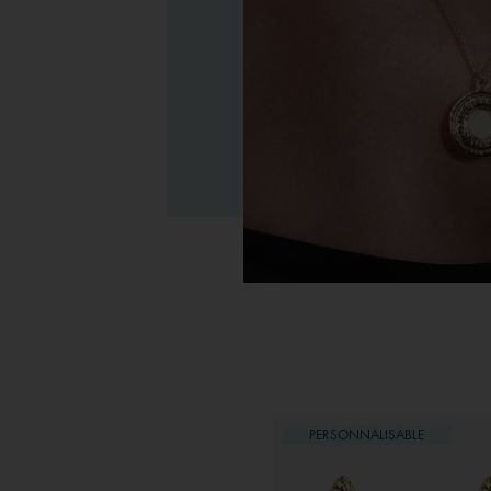
EST-SELLER
PERSONNALISABLE