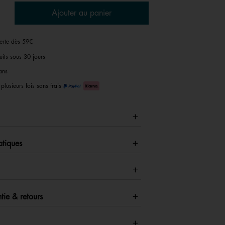
Ajouter au panier
ferte dès 59€
uits sous 30 jours
ans
plusieurs fois sans frais
atiques
tie & retours