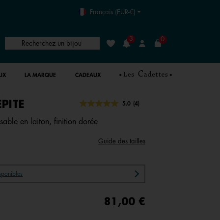
Français (EUR-€)
3
0
Recherchez un bijou
Liste de souhaits
Connexion
UX
LA MARQUE
CADEAUX
ÉPITE
5 out of 5 Customer Rating
5.0
(4)
Lire
4
sable en laiton, finition dorée
avis.
Lien
sur
Guide des tailles
la
même
page.
isponibles
81,00 €