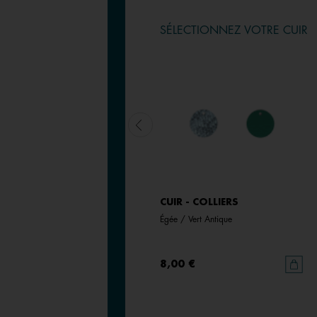
SÉLECTIONNEZ VOTRE CUIR
CUIR - COLLIERS
CUIR - COLLIERS
Sable Fin / Caramel
Égée / Vert Antique
8,00 €
|
5,60 €
8,00 €