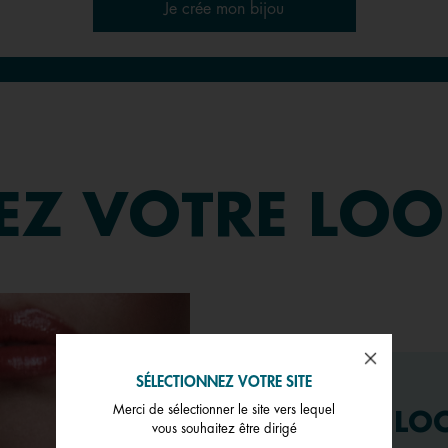
Je crée mon bijou
EZ
VOTRE LO
SÉLECTIONNEZ VOTRE SITE
Merci de sélectionner le site vers lequel
ADOPTE LE LO
vous souhaitez être dirigé