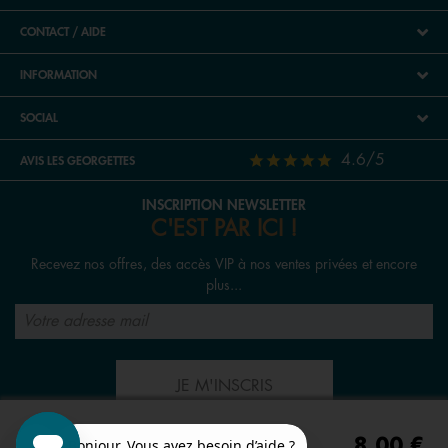
CONTACT / AIDE
INFORMATION
SOCIAL
4.6/5
AVIS LES GEORGETTES
INSCRIPTION NEWSLETTER
C'EST PAR ICI !
Recevez nos offres, des accès VIP à nos ventes privées et encore
plus...
JE M'INSCRIS
8,00 €
SUIVEZ-NOUS