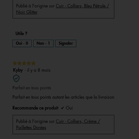
Publié à l'origine sur
Cuir - Colliers, Bleu Pétrole /
Noir Glitter
Utile ?
Oui ·
0
Non ·
1
Signaler
★★★★★
★★★★★
5
Kyby
·
il y a 8 mois
sur
5
Parfait en tous points
étoiles.
Parfait en tous points autant les articles que la livraison
Recommande ce produit
✔
Oui
Publié à l'origine sur
Cuir - Colliers, Crème /
Paillettes Dorées