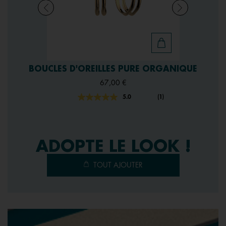
BOUCLES D'OREILLES PURE ORGANIQUE
67,00 €
5.0
(1)
Lire
1
avis.
Lien
sur
la
ADOPTE LE LOOK !
même
page.
TOUT AJOUTER