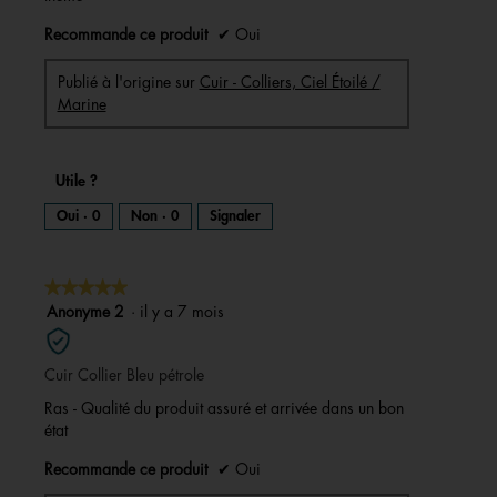
Recommande ce produit
✔
Oui
Publié à l'origine sur
Cuir - Colliers, Ciel Étoilé /
Marine
Utile ?
Oui ·
0
Non ·
0
Signaler
★★★★★
★★★★★
5
Anonyme 2
·
il y a 7 mois
sur
5
Cuir Collier Bleu pétrole
étoiles.
Ras - Qualité du produit assuré et arrivée dans un bon
état
Recommande ce produit
✔
Oui