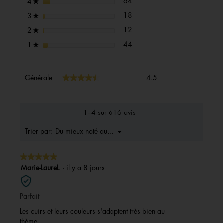
64 avis avec 4 étoiles.
Sélectionnez pour filtrer les av
étoiles
64
4
★
dialogue
18 avis avec 3 étoiles.
Sélectionnez pour filtrer les av
étoiles
18
3
★
12 avis avec 2 étoiles.
Sélectionnez pour filtrer les av
étoiles
12
2
★
44 avis avec 1 étoile.
Sélectionnez pour filtrer les av
étoiles
44
1
★
Générale,
★★★★★
★★★★★
Générale
4.5
La
valeur
de
la
1–4 sur 616 avis
note
moyenne
Menu
Du mieux noté au moins bons
Trier par:
▼
est
4.5
★★★★★
★★★★★
sur
5.
5
Marie-LaureL
·
il y a 8 jours
sur
5
Parfait
étoiles.
Les cuirs et leurs couleurs s'adaptent très bien au
thème