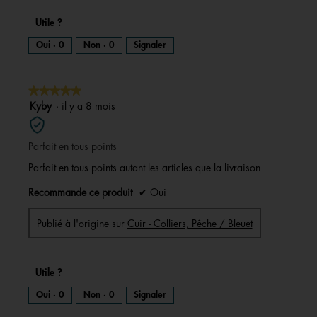
Utile ?
Oui ·
0
Non ·
0
Signaler
★★★★★
★★★★★
5
Kyby
·
il y a 8 mois
sur
5
Parfait en tous points
étoiles.
Parfait en tous points autant les articles que la livraison
Recommande ce produit
✔
Oui
Publié à l'origine sur
Cuir - Colliers, Pêche / Bleuet
Utile ?
Oui ·
0
Non ·
0
Signaler