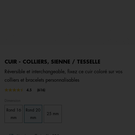
CUIR - COLLIERS, SIENNE / TESSELLE
Réversible et interchangeable, fixez ce cuir coloré sur vos
colliers et bracelets personnalisables
4,7 out of 5 Customer Rating
4.5
(616)
Lire
616
Dimension
avis.
Lien
Rond 16
Rond 20
sur
25 mm
la
mm
mm
même
page.