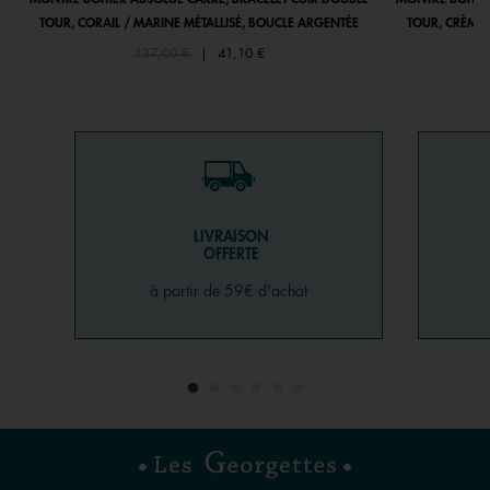
TOUR, CORAIL / MARINE MÉTALLISÉ, BOUCLE ARGENTÉE
TOUR, CRÈME 
Price reduced from
to
137,00 €
|
41,10 €
LIVRAISON
OFFERTE
à partir de 59€ d'achat