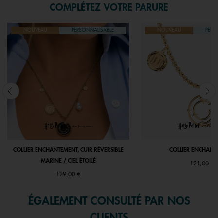
COMPLÉTEZ VOTRE PARURE
NOUVEAU
PERSONNALISABLE
NOUVEAU
PERS
COLLIER ENCHANTEMENT, CUIR RÉVERSIBLE
COLLIER ENCHAN
MARINE / CIEL ÉTOILÉ
121,00 €
129,00 €
ÉGALEMENT CONSULTÉ PAR NOS
CLIENTS