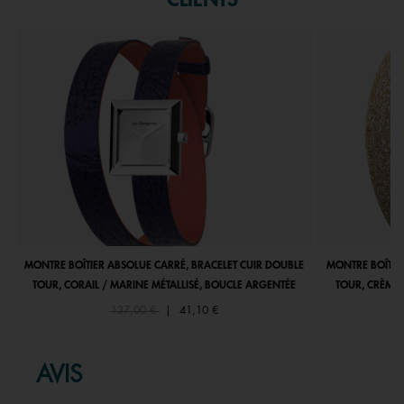
MONTRE BOÎTIER ABSOLUE CARRÉ, BRACELET CUIR DOUBLE
MONTRE BOÎTIE
TOUR, CORAIL / MARINE MÉTALLISÉ, BOUCLE ARGENTÉE
TOUR, CRÈME 
Price reduced from
to
137,00 €
|
41,10 €
AVIS