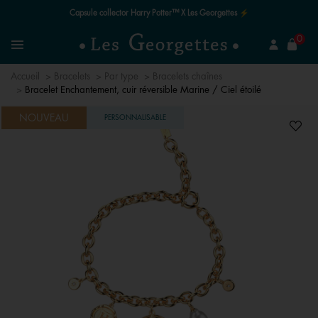
Le quart de siècle de la magie ✨
mer
0
Recherchez un bijou
Menu
Accueil
Bracelets
Par type
Bracelets chaînes
Bracelet Enchantement, cuir réversible Marine / Ciel étoilé
NOUVEAU
PERSONNALISABLE