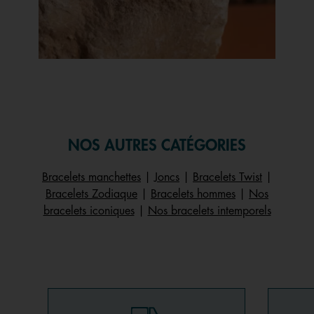
Slidepanel 1 of 1, Showing items 1 to 1 of 1.
NOS AUTRES CATÉGORIES
Bracelets manchettes
|
Joncs
|
Bracelets Twist
|
Bracelets Zodiaque
|
Bracelets hommes
|
Nos
bracelets iconiques
|
Nos bracelets intemporels