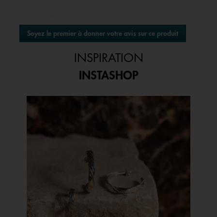
★★★★★
Aucune
Soyez le premier à donner votre avis sur ce produit
valeur
.
de
Cette
notation
INSPIRATION
action
entraînera
INSTASHOP
l'ouverture
d'une
boîte
Media Carousel
Carousel with product photos. Use the previous and next buttons to 
de
dialogue.