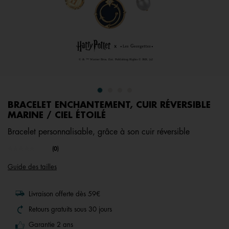
BRACELET ENCHANTEMENT, CUIR RÉVERSIBLE
MARINE / CIEL ÉTOILÉ
Bracelet personnalisable, grâce à son cuir réversible
undefined out of 5 Customer Rating
(0)
Aucune
valeur
Guide des tailles
de
notation.
Lien
sur
Livraison offerte dès 59€
la
même
Retours gratuits sous 30 jours
page.
Garantie 2 ans