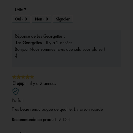
v
h
o
u
i
o
v
Utile ?
e
s
t
r
t
s
o
Oui ·
0
Non ·
0
Signaler
u
r
u
C
e
d
r
e
'
u
Réponse de Les Georgettes :
l
t
n
e
a
t
Les Georgettes
·
il y a 2 années
b
o
p
e
Bonjour,Nous sommes ravis que cela vous plaise !
î
t
h
a
:)
e
d
o
c
e
d
t
t
i
a
o
i
l
★★★★★
★★★★★
o
2
o
g
u
5
Eljejupi
·
il y a 2 années
.
n
e
.
sur
e
5
n
Parfait
étoiles.
t
r
Très beau rendu bague de qualité. Livraison rapide
a
î
Recommande ce produit
✔
Oui
n
e