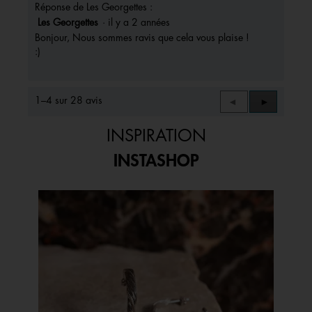
Réponse de Les Georgettes :
Les Georgettes
·
il y a 2 années
Bonjour, Nous sommes ravis que cela vous plaise !
:)
1–4 sur 28 avis
Précédent
◄
Suivant
►
Reviews
Reviews
INSPIRATION
INSTASHOP
Media Carousel
Carousel with product photos. Use the previous and next buttons to 