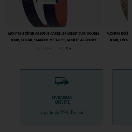
MONTRE BOÎTIER ABSOLUE CARRÉ, BRACELET CUIR DOUBLE
MONTRE BOÎTIE
TOUR, CORAIL / MARINE MÉTALLISÉ, BOUCLE ARGENTÉE
TOUR, CRÈME 
Price reduced from
to
137,00 €
|
41,10 €
LIVRAISON
OFFERTE
à partir de 59€ d'achat