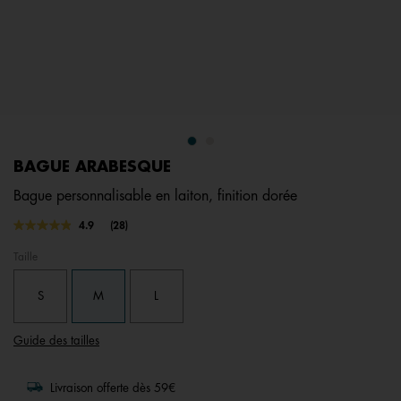
BAGUE ARABESQUE
Bague personnalisable en laiton, finition dorée
4,3 out of 5 Customer Rating
4.9
(28)
Lire
28
Taille
avis.
Lien
sur
S
M
L
la
même
page.
Guide des tailles
Livraison offerte dès 59€