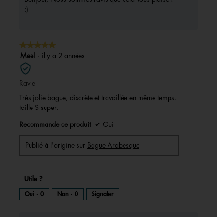
e
:)
d
e
d
i
★★★★★
★★★★★
a
5
Meel
·
il y a 2 années
l
sur
o
5
g
Ravie
étoiles.
u
Très jolie bague, discrète et travaillée en même temps.
e
taille S super.
.
Recommande ce produit
✔
Oui
Publié à l'origine sur
Bague Arabesque
Utile ?
Oui ·
0
Non ·
0
Signaler