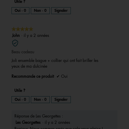
Utile ?
r
a
Oui ·
0
Non ·
0
Signaler
l
'
o
★★★★★
★★★★★
u
5
John
·
il y a 2 années
v
sur
e
5
r
Beau cadeau
étoiles.
t
Joli ensemble bague + collier qui ont fait briller les
u
yeux de ma dulcinée
r
e
Recommande ce produit
✔
Oui
d
'
u
Utile ?
n
Oui ·
0
Non ·
0
Signaler
e
b
o
Réponse de Les Georgettes :
î
Les Georgettes
·
il y a 2 années
t
Bonjour, Nous sommes ravis que cela vous plaise !