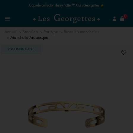
Le quart de siècle de la magie ✨
mer
0
Recherchez un bijou
Menu
Accueil
Bracelets
Par type
Bracelets manchettes
Manchette Arabesque
PERSONNALISABLE