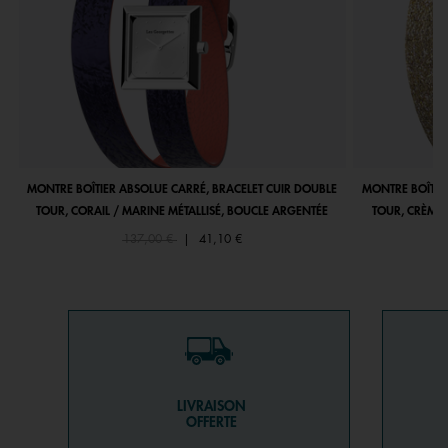
MONTRE BOÎTIER ABSOLUE CARRÉ, BRACELET CUIR DOUBLE
MONTRE BOÎTIE
TOUR, CORAIL / MARINE MÉTALLISÉ, BOUCLE ARGENTÉE
TOUR, CRÈME 
Price reduced from
to
137,00 €
|
41,10 €
LIVRAISON
OFFERTE