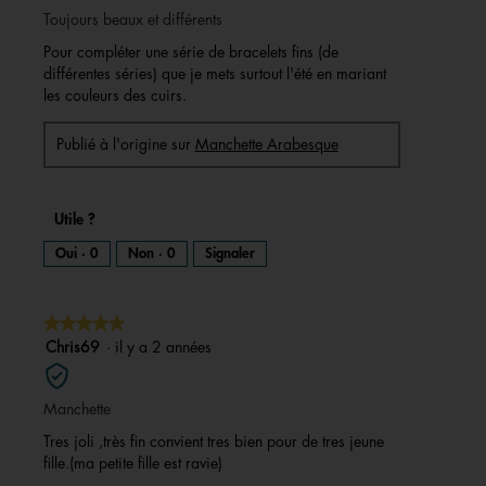
Toujours beaux et différents
étoiles.
Pour compléter une série de bracelets fins (de
différentes séries) que je mets surtout l'été en mariant
les couleurs des cuirs.
Publié à l'origine sur
Manchette Arabesque
Utile ?
Oui ·
0
Non ·
0
Signaler
★★★★★
★★★★★
5
Chris69
·
il y a 2 années
sur
5
Manchette
étoiles.
Tres joli ,très fin convient tres bien pour de tres jeune
fille.(ma petite fille est ravie)