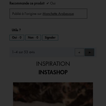
Recommande ce produit
✔
Oui
Publié à l'origine sur
Manchette Arabesque
Utile ?
Oui ·
0
Non ·
0
Signaler
1–4 sur 53 avis
Précédent
◄
Suivant
►
Reviews
Reviews
INSPIRATION
INSTASHOP
Media Carousel
Carousel with product photos. Use the previous and next buttons to 