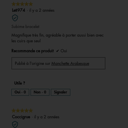
★★★★★
★★★★★
5
Leti974
·
il y a 2 années
sur
5
Subime bracelet
étoiles.
Magnifique très fin, agréable à porter aussi bien avec
les cuirs que seul
Recommande ce produit
✔
Oui
Publié à l'origine sur
Manchette Arabesque
Utile ?
Oui ·
0
Non ·
0
Signaler
★★★★★
★★★★★
5
Coccigrue
·
il y a 2 années
sur
5