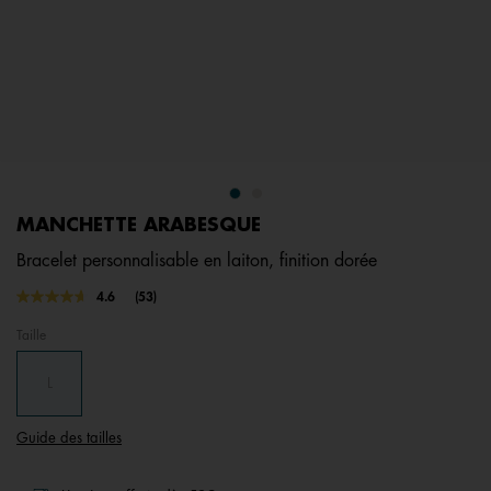
MANCHETTE ARABESQUE
Bracelet personnalisable en laiton, finition dorée
4,4 out of 5 Customer Rating
4.6
(53)
Lire
53
Taille
avis.
Lien
sur
L
la
même
page.
Guide des tailles