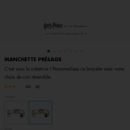
MANCHETTE PRÉSAGE
C'est vous la créatrice ! Personnalisez ce bracelet avec votre
choix de cuir réversible.
5 out of 5 Customer Rating
3.0
(2)
Lire
2
Finition
avis.
Lien
sur
la
même
page.
Taille