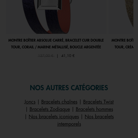
MONTRE BOÎTIER ABSOLUE CARRÉ, BRACELET CUIR DOUBLE
MONTRE BOÎTIE
TOUR, CORAIL / MARINE MÉTALLISÉ, BOUCLE ARGENTÉE
TOUR, CRÈME 
Price reduced from
to
137,00 €
|
41,10 €
NOS AUTRES CATÉGORIES
Joncs
|
Bracelets chaînes
|
Bracelets Twist
|
Bracelets Zodiaque
|
Bracelets hommes
|
Nos bracelets iconiques
|
Nos bracelets
intemporels