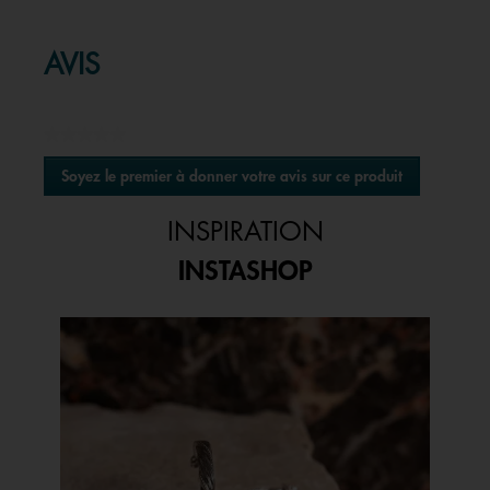
AVIS
★★★★★
Aucune
Soyez le premier à donner votre avis sur ce produit
valeur
.
de
Cette
notation
INSPIRATION
action
entraînera
INSTASHOP
l'ouverture
d'une
boîte
Media Carousel
Carousel with product photos. Use the previous and next buttons to 
de
dialogue.