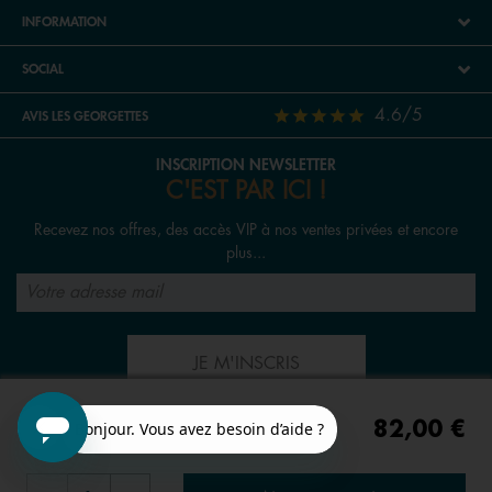
INFORMATION
SOCIAL
4.6/5
AVIS LES GEORGETTES
INSCRIPTION NEWSLETTER
C'EST PAR ICI !
Recevez nos offres, des accès VIP à nos ventes privées et encore
plus...
JE M'INSCRIS
82,00 €
SUIVEZ-NOUS