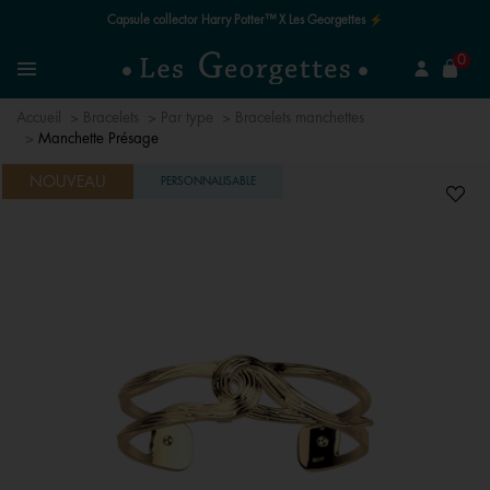
Capsule collector Harry Potter™ X Les Georgettes ⚡
mer
0
Recherchez un bijou
Menu
Accueil
Bracelets
Par type
Bracelets manchettes
Manchette Présage
NOUVEAU
PERSONNALISABLE