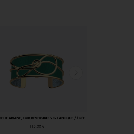
TTE ARIANE, CUIR RÉVERSIBLE VERT ANTIQUE / ÉGÉE
COLLIER COCORICO, CUIR 
115,00 €