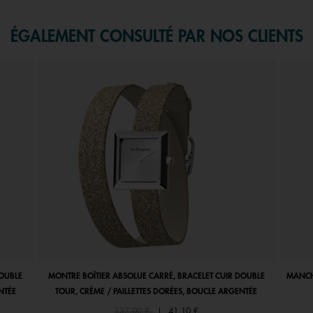
ÉGALEMENT CONSULTÉ PAR NOS CLIENTS
DOUBLE
MONTRE BOÎTIER ABSOLUE CARRÉ, BRACELET CUIR DOUBLE
MANCHE
NTÉE
TOUR, CRÈME / PAILLETTES DORÉES, BOUCLE ARGENTÉE
Price reduced from
to
137,00 €
|
41,10 €