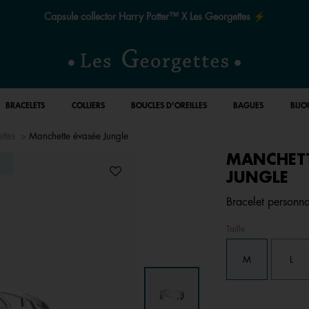
Capsule collector Harry Potter™ X Les Georgettes ⚡
BRACELETS
COLLIERS
BOUCLES D’OREILLES
BAGUES
BIJO
ttes
Manchette évasée Jungle
MANCHETT
JUNGLE
Bracelet personnal
Taille
M
L