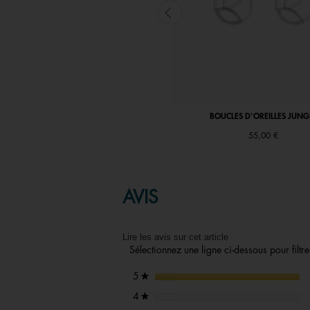
MANCHETTE ÉVASÉE JUNGLE
BOUCLES D'OREILLES JUNG
Price reduced from
to
94,00 €
|
47,00 €
55,00 €
AVIS
Lire les avis sur cet article
Sélectionnez une ligne ci-dessous pour filtrer
étoiles
5
★
étoiles
4
★