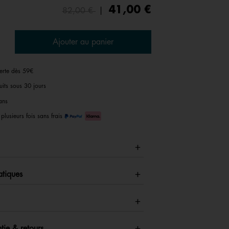
Price reduced from
to
41,00 €
82,00 €
|
Ajouter au panier
ferte dès 59€
uits sous 30 jours
ans
plusieurs fois sans frais
atiques
tie & retours