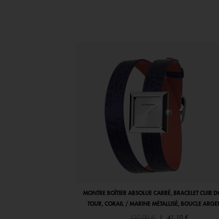
MONTRE BOÎTIER ABSOLUE CARRÉ, BRACELET CUIR 
TOUR, CORAIL / MARINE MÉTALLISÉ, BOUCLE ARGE
Price reduced from
to
137,00 €
|
41,10 €