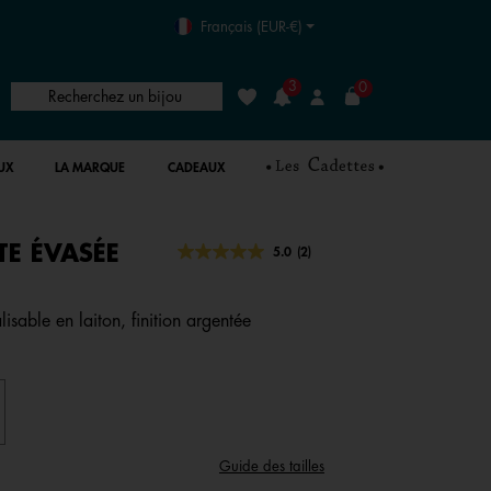
Français (EUR-€)
3
0
Recherchez un bijou
Liste de souhaits
Connexion
UX
LA MARQUE
CADEAUX
E ÉVASÉE
4,4 out of 5 Customer Rating
5.0
(2)
Lire
2
avis.
Lien
isable en laiton, finition argentée
sur
la
même
page.
Guide des tailles