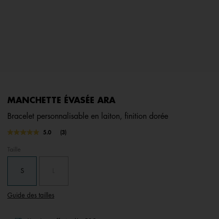
MANCHETTE ÉVASÉE ARA
Bracelet personnalisable en laiton, finition dorée
5 out of 5 Customer Rating
5.0
(3)
Lire
3
Taille
avis.
Lien
sur
S
L
la
même
page.
Guide des tailles