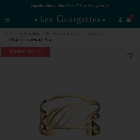
Capsule collector Harry Potter™ X Les Georgettes ⚡
mer
0
Recherchez un bijou
Menu
Accueil
Bracelets
Par type
Bracelets manchettes
Manchette évasée Ara
DERNIÈRE CHANCE