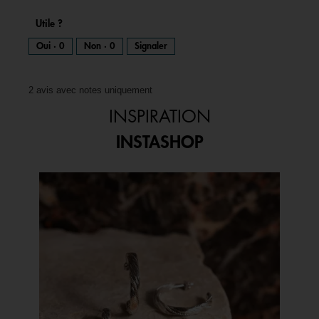
Utile ?
Oui ·
0
Non ·
0
Signaler
2 avis avec notes uniquement
INSPIRATION
INSTASHOP
Media Carousel
Carousel with product photos. Use the previous and next buttons to 