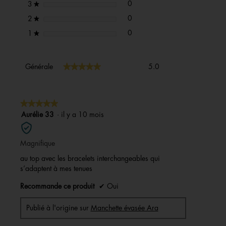
0 avis avec 3 étoiles.
Sélectionnez pour filtrer les avi
étoiles
0
3
★
0 avis avec 2 étoiles.
Sélectionnez pour filtrer les avi
étoiles
0
2
★
0 avis avec 1 étoile.
Sélectionnez pour filtrer les avi
étoiles
0
1
★
Générale,
★★★★★
★★★★★
Générale
5.0
La
valeur
de
la
★★★★★
★★★★★
note
5
Aurélie 33
·
il y a 10 mois
moyenne
sur
est
5
5
Magnifique
étoiles.
sur
5.
au top avec les bracelets interchangeables qui
s’adaptent à mes tenues
Recommande ce produit
✔
Oui
Publié à l'origine sur
Manchette évasée Ara