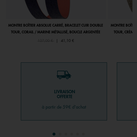
MONTRE BOÎTIER ABSOLUE CARRÉ, BRACELET CUIR DOUBLE
MONTRE BOÎTIE
TOUR, CORAIL / MARINE MÉTALLISÉ, BOUCLE ARGENTÉE
TOUR, CRÈME 
Price reduced from
to
137,00 €
|
41,10 €
LIVRAISON
OFFERTE
à partir de 59€ d'achat