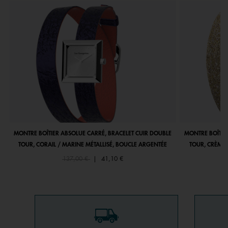
MONTRE BOÎTIER ABSOLUE CARRÉ, BRACELET CUIR DOUBLE
MONTRE BOÎTIE
TOUR, CORAIL / MARINE MÉTALLISÉ, BOUCLE ARGENTÉE
TOUR, CRÈME 
Price reduced from
to
137,00 €
|
41,10 €