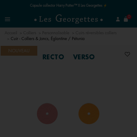
Capsule collector Harry Potter™ X Les Georgettes ⚡
mer
0
Recherchez un bijou
Menu
Accueil
Colliers
Personnalisable
Cuirs réversibles colliers
Cuir - Colliers & Joncs, Églantine / Pétunia
NOUVEAU
RECTO
VERSO