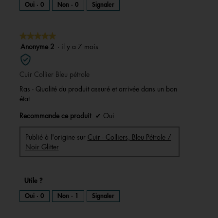
Oui ·
0
Non ·
0
Signaler
★★★★★
★★★★★
5
Anonyme 2
·
il y a 7 mois
sur
5
Cuir Collier Bleu pétrole
étoiles.
Ras - Qualité du produit assuré et arrivée dans un bon
état
Recommande ce produit
✔
Oui
Publié à l'origine sur
Cuir - Colliers, Bleu Pétrole /
Noir Glitter
Utile ?
Oui ·
0
Non ·
1
Signaler