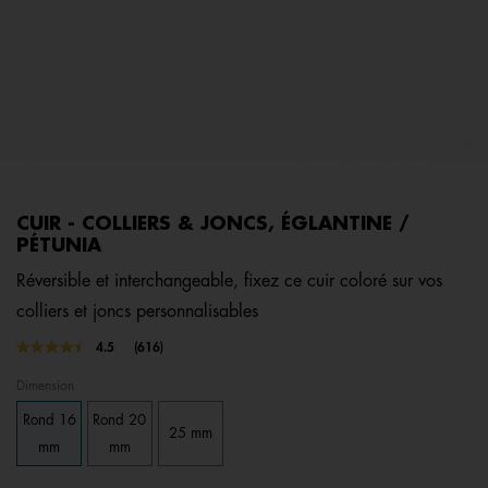
CUIR - COLLIERS & JONCS, ÉGLANTINE /
PÉTUNIA
Réversible et interchangeable, fixez ce cuir coloré sur vos
colliers et joncs personnalisables
5 out of 5 Customer Rating
4.5
(616)
Lire
616
Dimension
avis.
Lien
Rond 16
Rond 20
sur
25 mm
la
mm
mm
même
page.