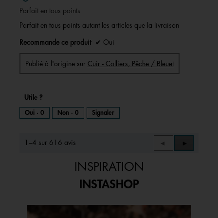
5
Parfait en tous points
étoiles.
Parfait en tous points autant les articles que la livraison
Recommande ce produit
✔
Oui
Publié à l'origine sur
Cuir - Colliers, Pêche / Bleuet
Utile ?
Oui ·
0
Non ·
0
Signaler
1–4 sur 616 avis
Précédent
◄
Suivant
►
Reviews
Reviews
INSPIRATION
INSTASHOP
Media Carousel
Carousel with product photos. Use the previous and next buttons to 