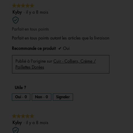
★★★★★
★★★★★
5
Kyby
·
il y a 8 mois
sur
5
Parfait en tous points
étoiles.
Parfait en tous points autant les articles que la livraison
Recommande ce produit
✔
Oui
Publié à l'origine sur
Cuir - Colliers, Crème /
Paillettes Dorées
Utile ?
Oui ·
0
Non ·
0
Signaler
★★★★★
★★★★★
5
Kyby
·
il y a 8 mois
sur