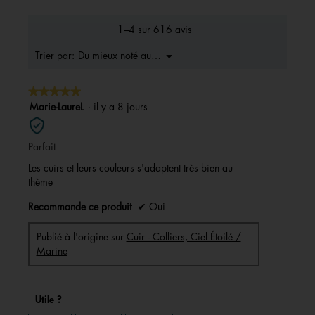
de
la
1–4 sur 616 avis
note
moyenne
Menu
Du mieux noté au moins bons
Trier par:
▼
est
4.5
★★★★★
★★★★★
sur
5.
5
Marie-LaureL
·
il y a 8 jours
sur
5
Parfait
étoiles.
Les cuirs et leurs couleurs s'adaptent très bien au
thème
Recommande ce produit
✔
Oui
Publié à l'origine sur
Cuir - Colliers, Ciel Étoilé /
Marine
Utile ?