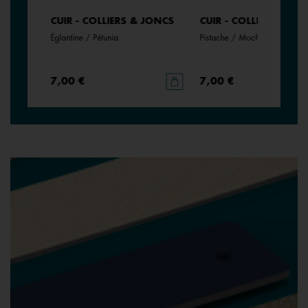
JONCS
CUIR - COLLIERS & JONCS
CUIR - COLLIERS & JO
Églantine / Pétunia
Pistache / Mochaccino
7,00 €
7,00 €