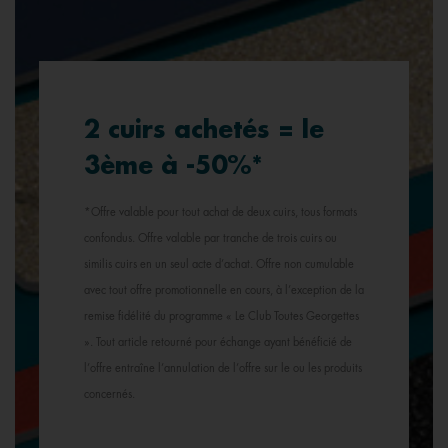
2 cuirs achetés = le
3ème à -50%*
*Offre valable pour tout achat de deux cuirs, tous formats
confondus. Offre valable par tranche de trois cuirs ou
similis cuirs en un seul acte d’achat. Offre non cumulable
avec tout offre promotionnelle en cours, à l’exception de la
remise fidélité du programme « Le Club Toutes Georgettes
». Tout article retourné pour échange ayant bénéficié de
l’offre entraîne l’annulation de l’offre sur le ou les produits
concernés.