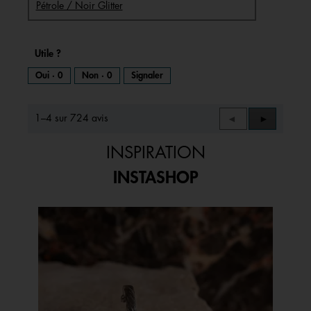
Pétrole / Noir Glitter
Utile ?
Oui ·
0
Non ·
0
Signaler
1–4 sur 724 avis
Précédent
◄
Suivant
►
Reviews
Reviews
INSPIRATION
INSTASHOP
Media Carousel
Carousel with product photos. Use the previous and next buttons to 