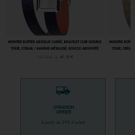
MONTRE BOÎTIER ABSOLUE CARRÉ, BRACELET CUIR DOUBLE
MONTRE BOÎTIE
TOUR, CORAIL / MARINE MÉTALLISÉ, BOUCLE ARGENTÉE
TOUR, CRÈME 
Price reduced from
to
137,00 €
|
41,10 €
LIVRAISON
OFFERTE
à partir de 59€ d'achat