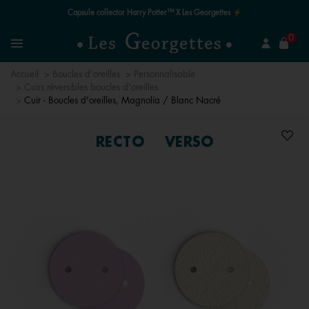
Capsule collector Harry Potter™ X Les Georgettes ⚡
mer
0
Recherchez un bijou
Menu
Accueil
Boucles d’oreilles
Personnalisable
Cuirs réversibles boucles d'oreilles
Cuir - Boucles d'oreilles, Magnolia / Blanc Nacré
RECTO
VERSO