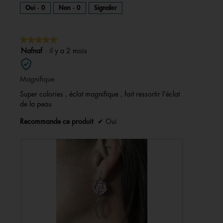
Oui ·
0
Non ·
0
Signaler
★★★★★
★★★★★
5
Nafnaf
·
il y a 2 mois
sur
5
Magnifique
étoiles.
Super colories , éclat magnifique , fait ressortir l’éclat
de la peau
Recommande ce produit
✔
Oui