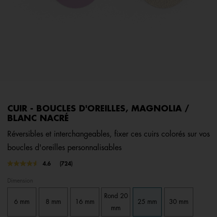
CUIR - BOUCLES D'OREILLES, MAGNOLIA /
BLANC NACRÉ
Réversibles et interchangeables, fixer ces cuirs colorés sur vos
boucles d'oreilles personnalisables
3,7 out of 5 Customer Rating
4.6
(724)
Lire
724
Dimension
avis.
Lien
Rond 20
sur
6 mm
8 mm
16 mm
25 mm
30 mm
la
mm
même