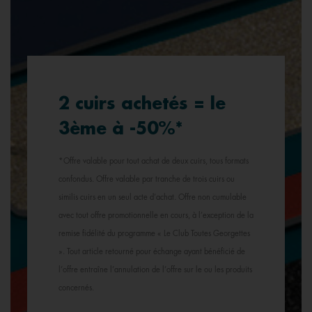
2 cuirs achetés = le
3ème à -50%*
*Offre valable pour tout achat de deux cuirs, tous formats
confondus. Offre valable par tranche de trois cuirs ou
similis cuirs en un seul acte d’achat. Offre non cumulable
avec tout offre promotionnelle en cours, à l’exception de la
remise fidélité du programme « Le Club Toutes Georgettes
». Tout article retourné pour échange ayant bénéficié de
l’offre entraîne l’annulation de l’offre sur le ou les produits
concernés.