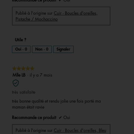
Recommande ce produit
✔
Oui
d
'
u
n
e
Publié à l'origine sur
Cuir - Boucles d'oreilles,
b
o
Pistache / Mochaccino
î
t
e
d
e
d
i
Utile ?
a
l
o
Oui ·
0
Non ·
0
Signaler
g
u
e
.
★★★★★
★★★★★
5
Mlle LB
·
il y a 7 mois
sur
5
très satisfaite
étoiles.
très bonne qualité et rendu jolie une fois porté ma
maman était ravie
Recommande ce produit
✔
Oui
Publié à l'origine sur
Cuir - Boucles d'oreilles, Bleu