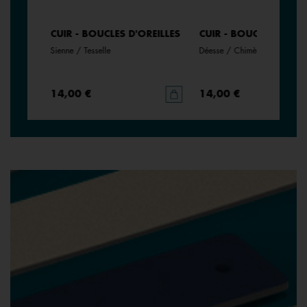
EILLES
CUIR - BOUCLES D'OREILLES
CUIR - BOUCLES D'ORE
Sienne / Tesselle
Déesse / Chimère
14,00 €
14,00 €