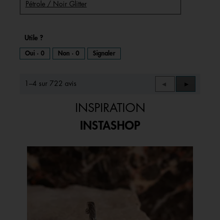
Pétrole / Noir Glitter
Utile ?
Oui ·
0
Non ·
0
Signaler
1–4 sur 722 avis
Précédent
◄
Suivant
►
Reviews
Reviews
INSPIRATION
INSTASHOP
Media Carousel
Carousel with product photos. Use the previous and next buttons to 