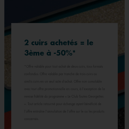
2 cuirs achetés = le
3ème à -50%*
*Offre valable pour tout achat de deux cuirs, tous formats
confondus. Offre valable par tranche de trois cuirs ou
similis cuirs en un seul acte d’achat. Offre non cumulable
avec tout offre promotionnelle en cours, à l’exception de la
remise fidélité du programme « Le Club Toutes Georgettes
». Tout article retourné pour échange ayant bénéficié de
l’offre entraîne l’annulation de l’offre sur le ou les produits
concernés.