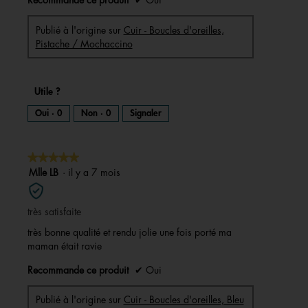
Recommande ce produit
✔
Oui
d
'
u
n
e
Publié à l'origine sur
Cuir - Boucles d'oreilles,
b
o
Pistache / Mochaccino
î
t
e
d
e
d
i
Utile ?
a
l
o
Oui ·
0
Non ·
0
Signaler
g
u
e
.
★★★★★
★★★★★
5
Mlle LB
·
il y a 7 mois
sur
5
très satisfaite
étoiles.
très bonne qualité et rendu jolie une fois porté ma
maman était ravie
Recommande ce produit
✔
Oui
Publié à l'origine sur
Cuir - Boucles d'oreilles, Bleu