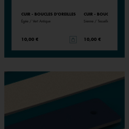
EILLES
CUIR - BOUCLES D'OREILLES
CUIR - BOUCLES D'ORE
Égée / Vert Antique
Sienne / Tesselle
10,00 €
10,00 €