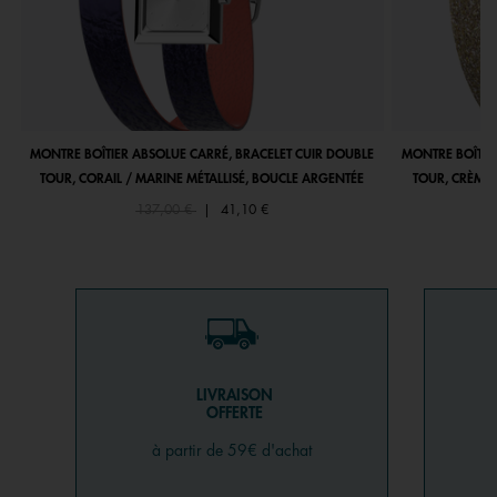
MONTRE BOÎTIER ABSOLUE CARRÉ, BRACELET CUIR DOUBLE
MONTRE BOÎTIE
TOUR, CORAIL / MARINE MÉTALLISÉ, BOUCLE ARGENTÉE
TOUR, CRÈME 
Price reduced from
to
137,00 €
|
41,10 €
LIVRAISON
OFFERTE
à partir de 59€ d'achat