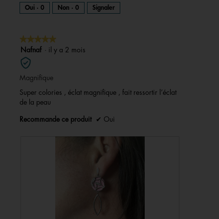
Oui ·
0
Non ·
0
Signaler
★★★★★
★★★★★
5
Nafnaf
·
il y a 2 mois
sur
5
Magnifique
étoiles.
Super colories , éclat magnifique , fait ressortir l’éclat
de la peau
Recommande ce produit
✔
Oui