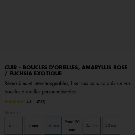
CUIR - BOUCLES D'OREILLES, AMARYLLIS ROSE
/ FUCHSIA EXOTIQUE
Réversibles et interchangeables, fixer ces cuirs colorés sur vos
boucles d'oreilles personnalisables
3,7 out of 5 Customer Rating
4.6
(722)
Lire
722
Dimension
avis.
Lien
Rond 20
sur
6 mm
8 mm
16 mm
25 mm
30 mm
la
mm
même