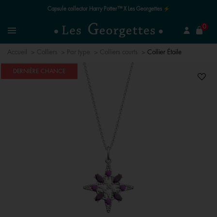
Capsule collector Harry Potter™ X Les Georgettes ⚡
mer
0
Recherchez un bijou
Menu
Accueil
Colliers
Par type
Colliers courts
Collier Étoile
DERNIÈRE CHANCE