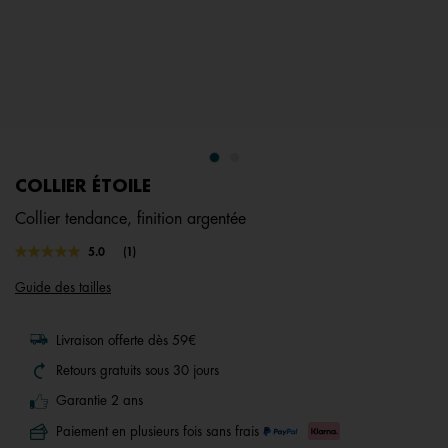
COLLIER ÉTOILE
Collier tendance, finition argentée
5 out of 5 Customer Rating
5.0
(1)
Lire
1
Guide des tailles
avis.
Lien
sur
la
Livraison offerte dès 59€
même
page.
Retours gratuits sous 30 jours
Garantie 2 ans
Paiement en plusieurs fois sans frais