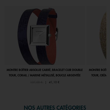
MONTRE BOÎTIER ABSOLUE CARRÉ, BRACELET CUIR DOUBLE
MONTRE BOÎTIE
TOUR, CORAIL / MARINE MÉTALLISÉ, BOUCLE ARGENTÉE
TOUR, CRÈME 
Price reduced from
to
137,00 €
|
41,10 €
NOS AUTRES CATÉGORIES