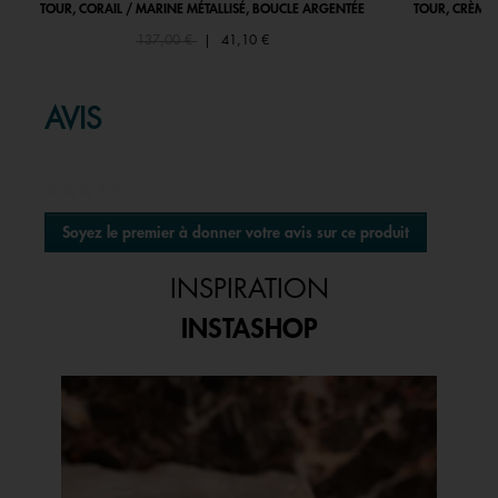
TOUR, CORAIL / MARINE MÉTALLISÉ, BOUCLE ARGENTÉE
TOUR, CRÈME 
Price reduced from
to
137,00 €
|
41,10 €
AVIS
★★★★★
Aucune
Soyez le premier à donner votre avis sur ce produit
valeur
.
de
Cette
notation
INSPIRATION
action
entraînera
INSTASHOP
l'ouverture
d'une
boîte
Media Carousel
Carousel with product photos. Use the previous and next buttons to 
de
dialogue.