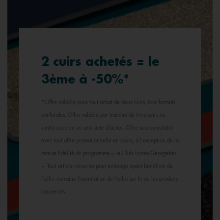
2 cuirs achetés = le
3ème à -50%*
*Offre valable pour tout achat de deux cuirs, tous formats
confondus. Offre valable par tranche de trois cuirs ou
similis cuirs en un seul acte d’achat. Offre non cumulable
avec tout offre promotionnelle en cours, à l’exception de la
remise fidélité du programme « Le Club Toutes Georgettes
». Tout article retourné pour échange ayant bénéficié de
l’offre entraîne l’annulation de l’offre sur le ou les produits
concernés.