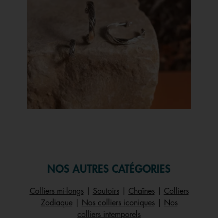
Slidepanel 1 of 1, Showing items 1 to 1 of 1.
NOS AUTRES CATÉGORIES
Colliers mi-longs
|
Sautoirs
|
Chaînes
|
Colliers
Zodiaque
|
Nos colliers iconiques
|
Nos
colliers intemporels