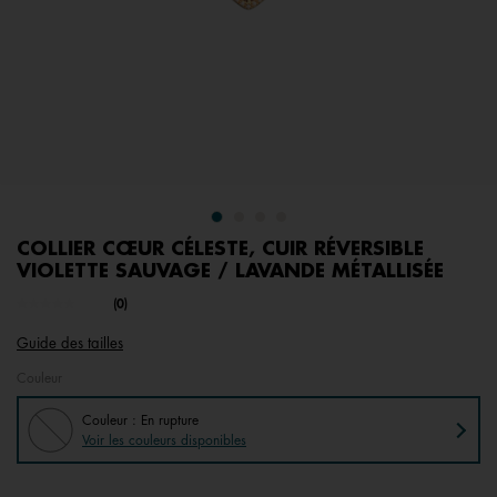
COLLIER CŒUR CÉLESTE, CUIR RÉVERSIBLE
VIOLETTE SAUVAGE / LAVANDE MÉTALLISÉE
undefined out of 5 Customer Rating
(0)
Aucune
valeur
Guide des tailles
de
notation.
Couleur
Lien
sur
la
Couleur : En rupture
même
Voir les couleurs disponibles
page.