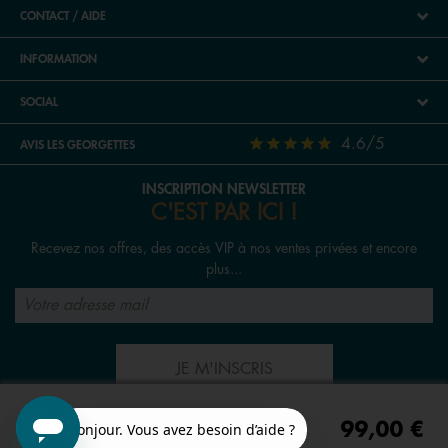
CONTACT / AIDE
INFORMATION
SOCIAL
4.6/5
AVIS LES GEORGETTES
INSCRIPTION NEWSLETTER
C'EST PAR ICI !
Recevez nos offres, des accès VIP à nos ventes privées et encore
plus...
JE M'INSCRIS
99,00 €
SUIVEZ-NOUS