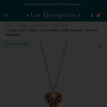
Capsule collector Harry Potter™ X Les Georgettes ⚡
mer
0
Recherchez un bijou
Menu
Accueil
Colliers
Par type
Colliers courts
Collier Cœur Céleste, cuir réversible Violette Sauvage / Lavande
Métallisée
PERSONNALISABLE