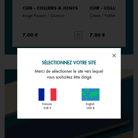
JONCS
CUIR - COLLIERS & JONCS
CUIR - COLLIERS & JO
Rouge Passion / Glamour
Crème / Paillettes Dorées
7,00 €
7,00 €
SÉLECTIONNEZ VOTRE SITE
Merci de sélectionner le site vers lequel
vous souhaitez être dirigé
Français
English
EUR €
USD $