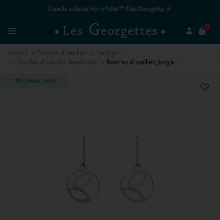
Le quart de siècle de la magie ✨
mer
0
Recherchez un bijou
Menu
Accueil
Boucles d’oreilles
Par type
Boucles d'oreilles pendantes
Boucles d'oreilles Jungle
PERSONNALISABLE