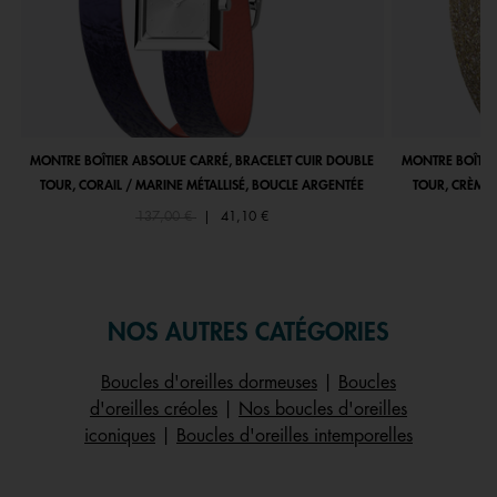
MONTRE BOÎTIER ABSOLUE CARRÉ, BRACELET CUIR DOUBLE
MONTRE BOÎTIE
TOUR, CORAIL / MARINE MÉTALLISÉ, BOUCLE ARGENTÉE
TOUR, CRÈME 
Price reduced from
to
137,00 €
|
41,10 €
NOS AUTRES CATÉGORIES
Boucles d'oreilles dormeuses
|
Boucles
d'oreilles créoles
|
Nos boucles d'oreilles
iconiques
|
Boucles d'oreilles intemporelles