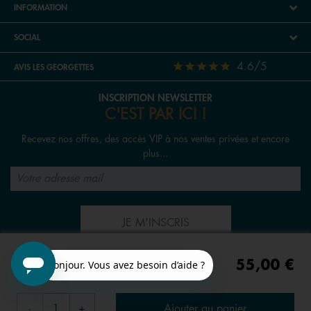
INFORMATION
SOCIAL
4.6/5
AVIS LES GEORGETTES
INSCRIPTION NEWSLETTER
C'EST PAR ICI !
Recevez nos offres, des accès VIP à nos ventes privées et encore
plus...
JE M'INSCRIS
55,00 €
SUIVEZ-NOUS
Ajouter au panier