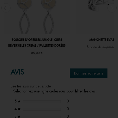
BOUCLES D'OREILLES JUNGLE, CUIRS
MANCHETTE ÉVASÉE
RÉVERSIBLES CRÈME / PAILLETTES DORÉES
Price redu
to
À partir de
65,00 €
85,00 €
AVIS
Donnez votre avis
.
Cette
action
Lire les avis sur cet article
entraîne
Sélectionnez une ligne ci-dessous pour filtrer les avis.
l'ouvertu
d'une
0 avis avec 5 étoiles.
Sélectionnez pour filtrer les avi
étoiles
0
5
★
boîte
de
0 avis avec 4 étoiles.
Sélectionnez pour filtrer les avi
étoiles
0
4
★
dialogue
0 avis avec 3 étoiles.
Sélectionnez pour filtrer les avi
étoiles
0
3
★