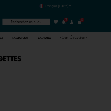
Français (EUR-€)
3
0
Recherchez un bijou
Liste de souhaits
Connexion
UX
LA MARQUE
CADEAUX
GETTES