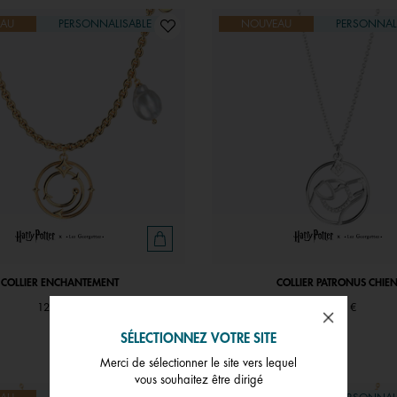
AU
PERSONNALISABLE
NOUVEAU
PERSONNAL
COLLIER ENCHANTEMENT
COLLIER PATRONUS CHIE
121,00 €
91,00 €
SÉLECTIONNEZ VOTRE SITE
Merci de sélectionner le site vers lequel
vous souhaitez être dirigé