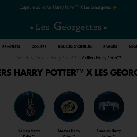
Capsule collector Harry Potter™ X Les Georgettes ⚡
BRACELETS
COLLIERS
BOUCLES D’OREILLES
BAGUES
BIJO
Accueil
Capsule Harry Potter™
Colliers Harry Potter™
ERS HARRY POTTER™ X LES GEOR
Colliers Harry
Broches Harry
Bracelets Harry
Potter™
Potter™
Potter™