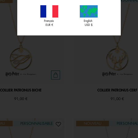
AU
PERSONNALISABLE
NOUVEAU
PERSONNAL
Français
English
EUR €
USD $
COLLIER PATRONUS BICHE
COLLIER PATRONUS CERF
91,00 €
91,00 €
AU
PERSONNALISABLE
NOUVEAU
PERSONNAL