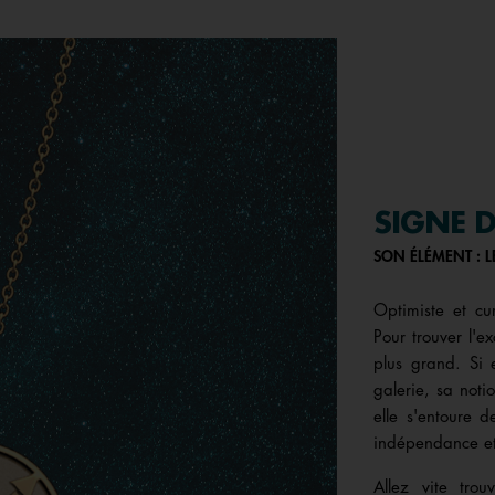
SIGNE D
SON ÉLÉMENT : LE
Optimiste et cur
Pour trouver l'ex
plus grand. Si 
galerie, sa noti
elle s'entoure 
indépendance et 
Allez vite tro