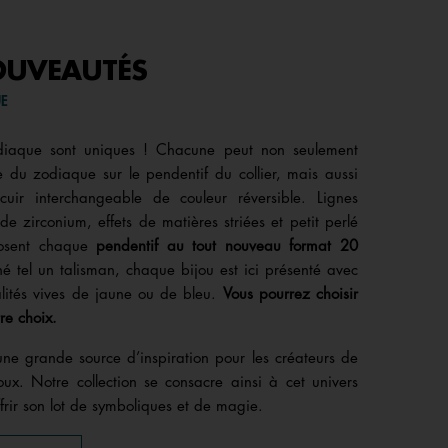
OUVEAUTÉS
UE
odiaque sont uniques ! Chacune peut non seulement
e du zodiaque sur le pendentif du collier, mais aussi
cuir interchangeable de couleur réversible. Lignes
e zirconium, effets de matières striées et petit perlé
osent chaque
pendentif au tout nouveau format 20
é tel un talisman, chaque bijou est ici présenté avec
alités vives de jaune ou de bleu.
Vous pourrez choisir
re choix.
 une grande source d’inspiration pour les créateurs de
ux. Notre collection se consacre ainsi à cet univers
frir son lot de symboliques et de magie.