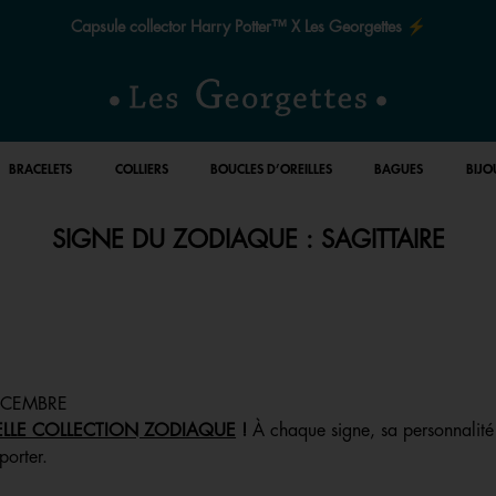
Le quart de siècle de la magie ✨
BRACELETS
COLLIERS
BOUCLES D’OREILLES
BAGUES
BIJO
SIGNE DU ZODIAQUE : SAGITTAIRE
ÉCEMBRE
LLE COLLECTION ZODIAQUE
!
À chaque signe, sa personnalité
porter.