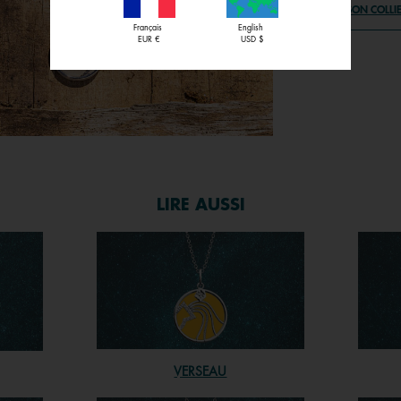
CRÉER SON COLLI
Français
English
EUR €
USD $
LIRE AUSSI
VERSEAU