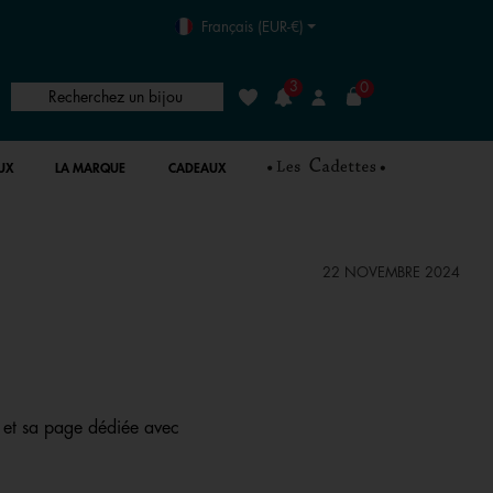
Français (EUR-€)
3
0
Recherchez un bijou
Liste de souhaits
Connexion
UX
LA MARQUE
CADEAUX
22 NOVEMBRE 2024
 et sa page dédiée avec