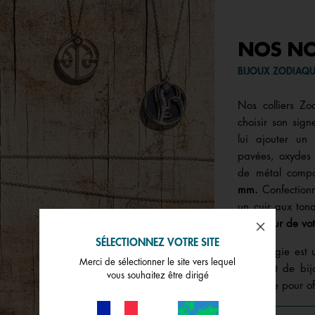
NOS N
BIJOUX ZODIAQ
Nos colliers Z
choisir son sign
lui ajouter un 
pavées, oxydes d
de métal comp
mm.
Confectionn
un cuir aux ton
la couleur de vot
SÉLECTIONNEZ VOTRE SITE
L’Astrologie est
Merci de sélectionner le site vers lequel
mode et de bijo
vous souhaitez être dirigé
mystique pour of