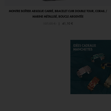
MONTRE BOÎTIER ABSOLUE CARRÉ, BRACELET CUIR DOUBLE TOUR, CORAIL /
MARINE MÉTALLISÉ, BOUCLE ARGENTÉE
Price reduced from
to
137,00 €
|
41,10 €