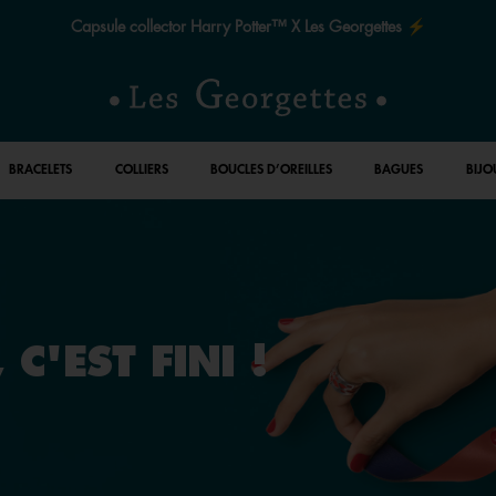
Capsule collector Harry Potter™ X Les Georgettes ⚡
BRACELETS
COLLIERS
BOUCLES D’OREILLES
BAGUES
BIJO
 C'EST FINI !