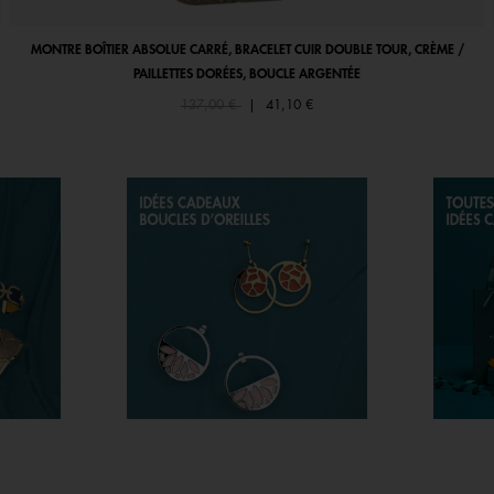
MONTRE BOÎTIER ABSOLUE CARRÉ, BRACELET CUIR DOUBLE TOUR, CRÈME /
PAILLETTES DORÉES, BOUCLE ARGENTÉE
Price reduced from
to
137,00 €
|
41,10 €