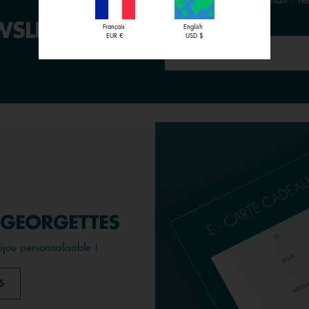
Entrez votre adresse email : r
ventes privées
SLETTER :
Français
English
EUR €
USD $
 GEORGETTES
bijou personnalisable !
S