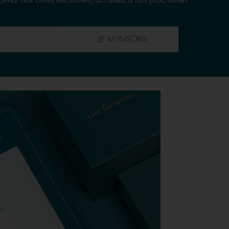
ecevez nos offres exclusives, accédez à nos prochaines
JE M'INSCRIS