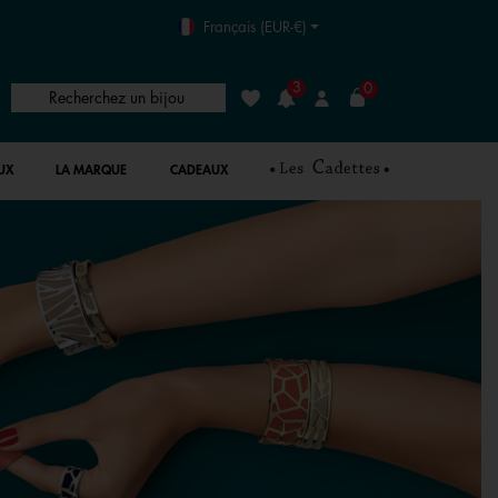
Français (EUR-€)
3
0
Recherchez un bijou
Liste de souhaits
Connexion
UX
LA MARQUE
CADEAUX