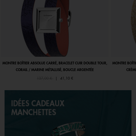
MONTRE BOÎTIER ABSOLUE CARRÉ, BRACELET CUIR DOUBLE TOUR,
MONTRE BOÎTI
CORAIL / MARINE MÉTALLISÉ, BOUCLE ARGENTÉE
CRÈME
Price reduced from
to
137,00 €
|
41,10 €