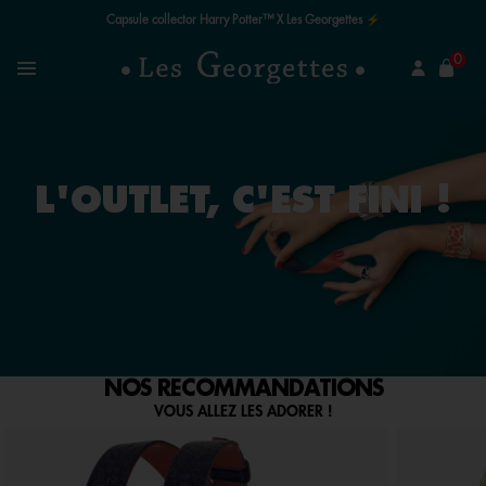
Capsule collector Harry Potter™ X Les Georgettes ⚡
mer
0
Recherchez un bijou
Menu
L'OUTLET, C'EST FINI !
NOS RECOMMANDATIONS
VOUS ALLEZ LES ADORER !