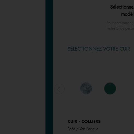
Sélectionne
modèl
Pour commencer, 
votre bijou perso
SÉLECTIONNEZ VOTRE CUIR
CUIR - COLLIERS & JONCS
CUIR - COLLIERS
Crème / Paillettes Dorées
Égée / Vert Antique