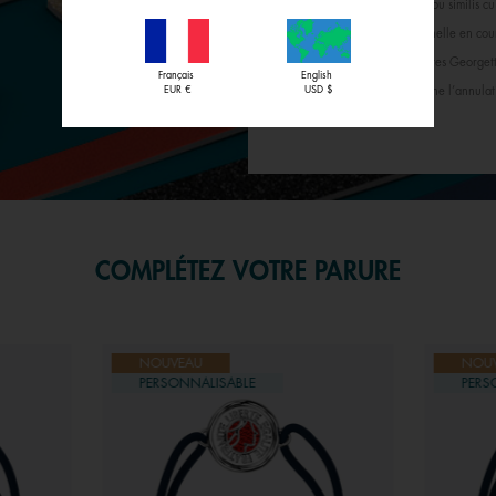
par tranche de trois cuirs ou similis 
avec tout offre promotionnelle en cour
programme « Le Club Toutes Georgette
Français
English
EUR €
USD $
bénéficié de l’offre entraîne l’annulat
COMPLÉTEZ VOTRE PARURE
NOUVEAU
NOU
PERSONNALISABLE
PERS