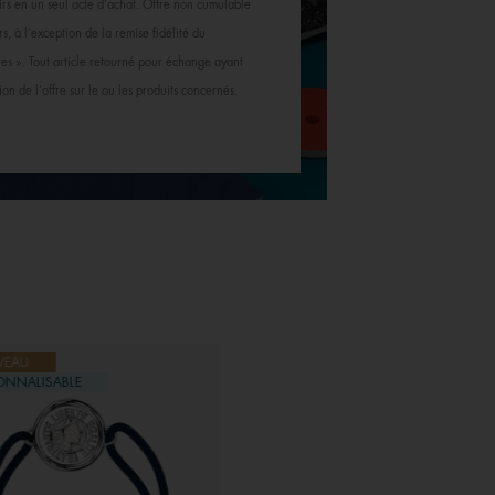
cuirs en un seul acte d’achat. Offre non cumulable
s, à l’exception de la remise fidélité du
s ». Tout article retourné pour échange ayant
ion de l’offre sur le ou les produits concernés.
VEAU
NOUVEAU
ONNALISABLE
PERSONNALISABLE