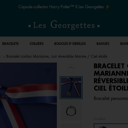
Le quart de siècle de la magie ✨
BRACELETS
COLLIERS
BOUCLES D’OREILLES
BAGUES
BIJO
s
Bracelet cordon Marianne, cuir réversible Marine / Ciel étoilé
BRACELET
MARIANNE
RÉVERSIBL
CIEL ÉTOIL
Bracelet personna
Couleur