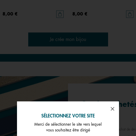
8,00 €
8,00 €
Je crée mon bijou
2 cuirs acheté
-50%*
SÉLECTIONNEZ VOTRE SITE
Merci de sélectionner le site vers lequel
*Offre valable pour tout achat de deu
vous souhaitez être dirigé