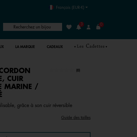
Français (EUR-€)
3
0
Recherchez un bijou
Liste de souhaits
Connexion
UX
LA MARQUE
CADEAUX
 CORDON
undefined out of 5 Customer Rating
(0)
Aucune
valeur
, CUIR
de
E MARINE /
notation.
Lien
É
sur
la
lisable, grâce à son cuir réversible
même
page.
Guide des tailles