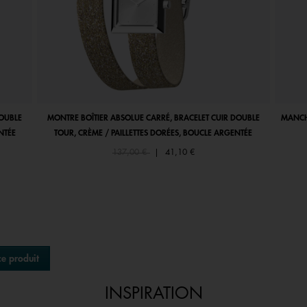
DOUBLE
MONTRE BOÎTIER ABSOLUE CARRÉ, BRACELET CUIR DOUBLE
MANCHE
NTÉE
TOUR, CRÈME / PAILLETTES DORÉES, BOUCLE ARGENTÉE
Price reduced from
to
137,00 €
|
41,10 €
ce produit
INSPIRATION