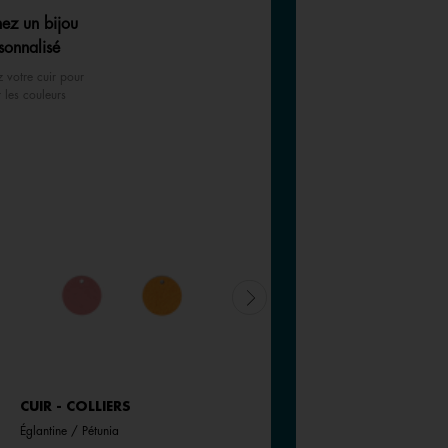
ez un bijou
sonnalisé
z votre cuir pour
r les couleurs
CUIR - COLLIERS
CUIR - COLLIERS
Églantine / Pétunia
Déesse / Chimère