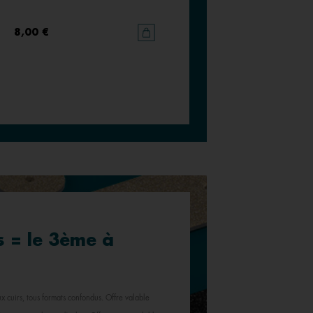
8,00 €
8,00 €
s = le 3ème à
x cuirs, tous formats confondus. Offre valable