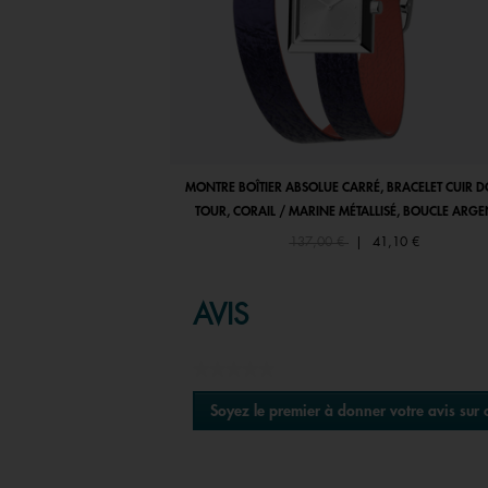
MONTRE BOÎTIER ABSOLUE CARRÉ, BRACELET CUIR 
TOUR, CORAIL / MARINE MÉTALLISÉ, BOUCLE ARGE
Price reduced from
to
137,00 €
|
41,10 €
AVIS
★★★★★
Aucune
Soyez le premier à donner votre avis sur 
valeur
.
de
Cette
notation
action