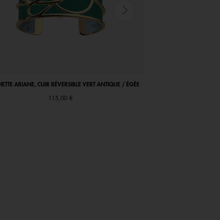
TTE ARIANE, CUIR RÉVERSIBLE VERT ANTIQUE / ÉGÉE
COLLIER COCORICO, CUIR 
115,00 €