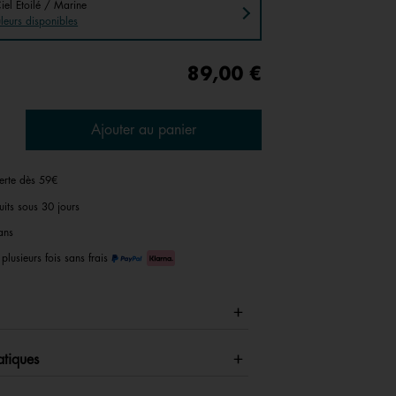
iel Étoilé / Marine
uleurs disponibles
89,00 €
Ajouter au panier
ferte dès 59€
uits sous 30 jours
ans
plusieurs fois sans frais
atiques