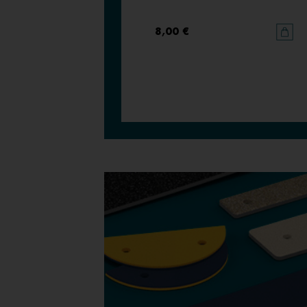
8,00 €
8,00 €