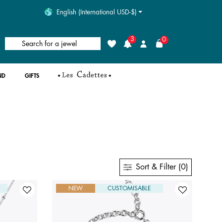
English (International USD-$)
3
0
Search for a jewel
Wishlist
Login
ND
GIFTS
Sort & Filter (0)
NEW
CUSTOMISABLE