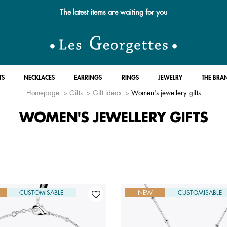
Free standard delivery for orders over $89 📦
TS
NECKLACES
EARRINGS
RINGS
JEWELRY
THE BRA
Homepage
Gifts
Gift ideas
Women's jewellery gifts
WOMEN'S JEWELLERY GIFTS
CUSTOMISABLE
NEW
CUSTOMISABLE