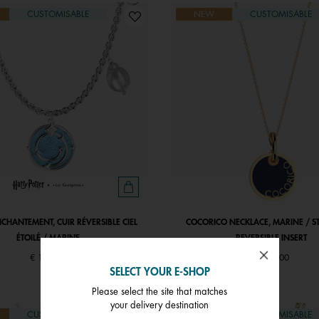
CUSTOMISABLE
NEW
CUSTOMISABLE
NCHANTEMENT, CUIR RÉVERSIBLE CIEL
COCORICO NECKLACE, MARINE / S
ÉTOILÉ / MARINE
REVERSIBLE INSERT
€ 129,00
€ 129,00
SELECT YOUR E-SHOP
Please select the site that matches
your delivery destination
CUSTOMISABLE
NEW
CUSTOMISABLE