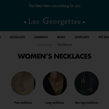
Free standard delivery for orders over €59 📦
S
NECKLACES
EARRINGS
RINGS
JEWELLERY
THE BR
Homepage
Necklaces
WOMEN’S NECKLACES
Fine necklaces
Long necklaces
Star sign necklaces