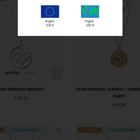
English
English
EUR €
USD $
DOG PATRONUS NECKLACE
HÉLIOS NECKLACE, GODDESS / CHIMER
INSERT
€ 91,00
€ 89,00
CUSTOMISABLE
NEW
CUSTOMISABLE