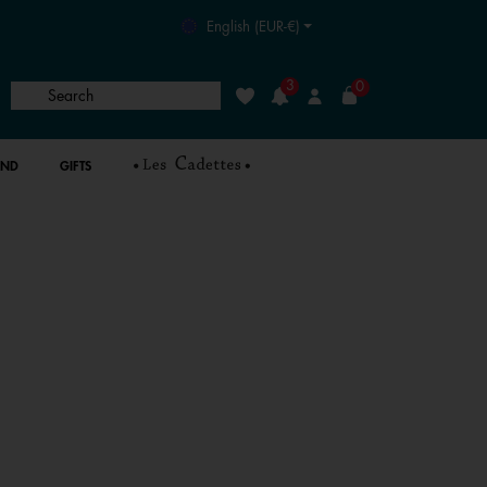
English (EUR-€)
3
0
Search
Wishlist
Login
AND
GIFTS