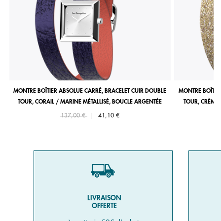
MONTRE BOÎTIER ABSOLUE CARRÉ, BRACELET CUIR DOUBLE
MONTRE BOÎTIE
TOUR, CORAIL / MARINE MÉTALLISÉ, BOUCLE ARGENTÉE
TOUR, CRÈME 
Price reduced from
to
137,00 €
|
41,10 €
LIVRAISON
OFFERTE