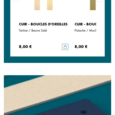
EILLES
CUIR - BOUCLES D'OREILLES
CUIR - BOUCLES D'ORE
llisé
Tartine / Beurre Salé
Pistache / Mochaccino
8,00 €
8,00 €