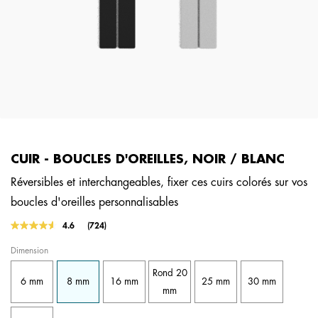
CUIR - BOUCLES D'OREILLES, NOIR / BLANC
Réversibles et interchangeables, fixer ces cuirs colorés sur vos
boucles d'oreilles personnalisables
5 out of 5 Customer Rating
4.6
(724)
Lire
724
Dimension
avis.
Lien
Rond 20
sur
6 mm
8 mm
16 mm
25 mm
30 mm
la
mm
même
page.