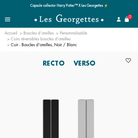
Le quart de siècle de la magie ✨
mer
0
Recherchez un bijou
Menu
Accueil
Boucles d’oreilles
Personnalisable
Cuirs réversibles boucles d'oreilles
Cuir - Boucles d'oreilles, Noir / Blanc
RECTO
VERSO