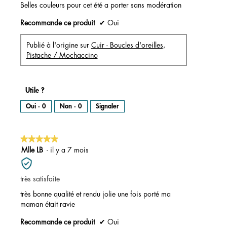
t
Belles couleurs pour cet été a porter sans modération
u
r
e
Recommande ce produit
✔
Oui
d
'
u
n
e
Publié à l'origine sur
Cuir - Boucles d'oreilles,
b
o
Pistache / Mochaccino
î
t
e
d
e
d
i
Utile ?
a
l
o
Oui ·
0
Non ·
0
Signaler
g
u
e
.
★★★★★
★★★★★
5
Mlle LB
·
il y a 7 mois
sur
5
très satisfaite
étoiles.
très bonne qualité et rendu jolie une fois porté ma
maman était ravie
Recommande ce produit
✔
Oui