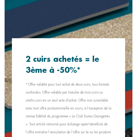
2 cuirs achetés = le
3ème à -50%*
*Offre valable pour tout achat de deux cuirs, tous formats
confondus. Offre valable par tranche de trois cuirs ou
similis cuirs en un seul acte d’achat. Offre non cumulable
avec tout offre promotionnelle en cours, à l’exception de la
remise fidélité du programme « Le Club Toutes Georgettes
». Tout article retourné pour échange ayant bénéficié de
l’offre entraîne l’annulation de l’offre sur le ou les produits