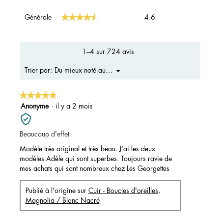
Générale,
★★★★★
★★★★★
Générale
4.6
La
valeur
de
la
1–4 sur 724 avis
note
moyenne
Menu
Du mieux noté au moins bons
Trier par:
▼
est
4.6
★★★★★
★★★★★
sur
5.
5
Anonyme
·
il y a 2 mois
sur
5
Beaucoup d'effet
étoiles.
Modèle très original et très beau. J'ai les deux
modèles Adèle qui sont superbes. Toujours ravie de
mes achats qui sont nombreux chez Les Georgettes
Publié à l'origine sur
Cuir - Boucles d'oreilles,
Magnolia / Blanc Nacré