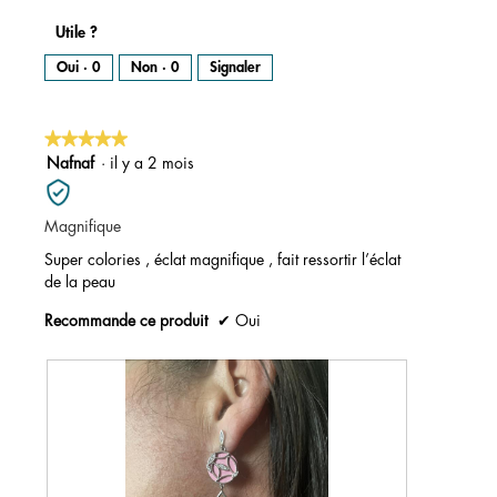
Utile ?
Oui ·
0
Non ·
0
Signaler
★★★★★
★★★★★
5
Nafnaf
·
il y a 2 mois
sur
5
Magnifique
étoiles.
Super colories , éclat magnifique , fait ressortir l’éclat
de la peau
Recommande ce produit
✔
Oui